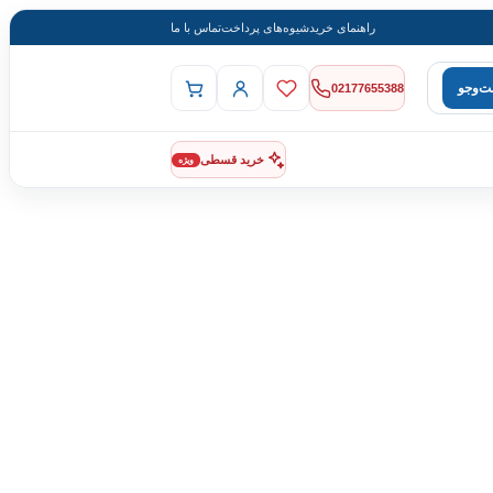
راهنمای خرید
شیوه‌های پرداخت
تماس با ما
‌وجو
02177655388
خرید قسطی
ویژه