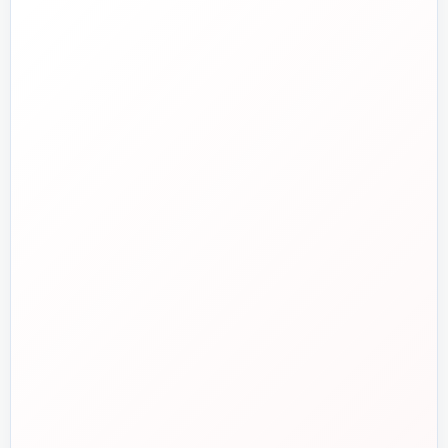
تلفن فروش
☎️
۰۲۱-۷۷۶۵۵۳۸۸
خط دوم فروش
📞
۰۲۱-۷۷۵۳۸۳۱۱
واتساپ
💬
۰۹۱۲-۳۴۳-۴۳۹۸
ایمیل
✉️
info@tasisat.com
دفتر مرکزی
📍
تهران، طالقانی، بین بهار و شریعتی، پلاک ۹۵
ساعت پاسخگویی
🕘
روزهای کاری، ۹ تا ۱۸