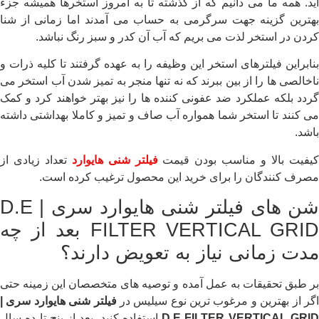
آید. همه ما می دانیم که از گذشته تا به امروز استخرها همیشه جزء
بهترین گزینه جهت سرگرمی به حساب می آمدند اما زمانی از شنا
کردن در استخر لذت می بریم که آب آن کدر و سبز رنگ نباشد.
بنابراین فیلترهای استخر این وظیفه را به عهده گرفتند تا کلیه ذرات و
ناخالصی ها را از بین ببرند که نه تنها منجر به تمیز شدن آب استخر می
گردد بلکه عملکرد ضد عفونی کننده ها را نیز بهتر خواهند کرد و کمک
می کنند تا استخر شما همواره آب صاف و تمیز و کاملا بهداشتی داشته
باشد.
یفیت بالا و مناسب بودن قیمت
فیلتر شنی هایوارد
تعداد زیادی از
مصرف کنندگان را برای خرید این محصول ترغیب کرده است.
شن های فیلتر شنی هایوارد سری | D.E
FILTER VERTICAL GRID بعد از چه
مدت زمانی نیاز به تعویض دارند؟
بر طبق تحقیقات به عمل آمده و توصیه های متخصصان این زمینه حتی
گر از بهترین و مرغوب ترین نوع سیلیس در
فیلتر
شنی هایوارد سری |
D.E FILTER VERTICAL GRI
استفاده کنید. بعد از پنج تا ده سال