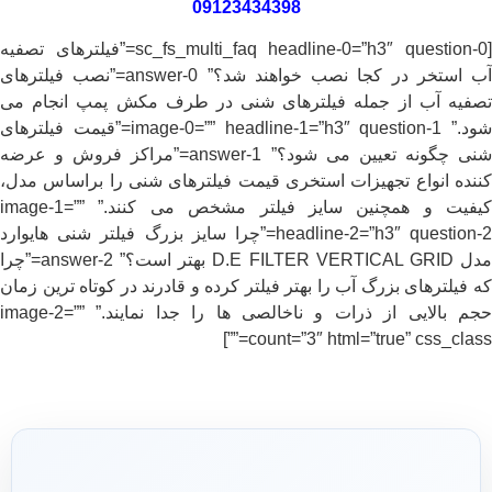
09123434398
[sc_fs_multi_faq headline-0=”h3″ question-0=”فیلترهای تصفیه
آب استخر در کجا نصب خواهند شد؟” answer-0=”نصب فیلترهای
تصفیه آب از جمله فیلترهای شنی در طرف مکش پمپ انجام می
شود.” image-0=”” headline-1=”h3″ question-1=”قیمت فیلترهای
شنی چگونه تعیین می شود؟” answer-1=”مراکز فروش و عرضه
کننده انواع تجهیزات استخری قیمت فیلترهای شنی را براساس مدل،
کیفیت و همچنین سایز فیلتر مشخص می کنند.” image-1=””
headline-2=”h3″ question-2=”چرا سایز بزرگ فیلتر شنی هایوارد
مدل D.E FILTER VERTICAL GRID بهتر است؟” answer-2=”چرا
که فیلترهای بزرگ آب را بهتر فیلتر کرده و قادرند در کوتاه ترین زمان
حجم بالایی از ذرات و ناخالصی ها را جدا نمایند.” image-2=””
count=”3″ html=”true” css_class=””]