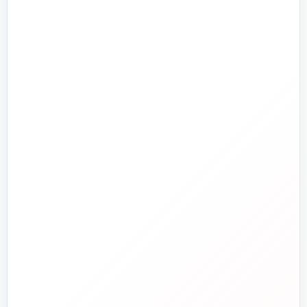
تأسیسات گرمایشی
پمپ و آبرسانی
تجهیزات استخر و جکوزی
تصفیه آب و هوا
ابزارآلات
ابزار دقیق و کنترل
تجهیزات آتش‌نشانی
راهنما و خدمات مشتریان
جدید
تاسیسات دات‌کام