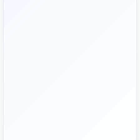
شریک فنی
ساختمان
۱۳۹۲
هدف ما:
پیشنهاد فنی درست، قیمت منصفانه و پشتیبانی‌ای که بعد
🎯
از پرداخت تمام نشود؛ چون یک انتخاب اشتباه در تأسیسات، ممکن
است سال‌ها هزینه انرژی و تعمیر ایجاد کند.
تماس با کارشناس واقعی
پروژه دارم؛ راهنمایی‌ام کنید