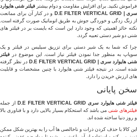
فراموش نکنید. برای افزایش مقاومت و دوام بیشتر
فیلتر شنی هایوارد
ری |
D.E FILTER VERTICAL GRID
و در کنار آن برای ممانعت
از زنگ زدگی و خوردگی جوش به طریق اتوماتیک صورت گرفته است.
نکته حائز اهمیتی که وجود دارد این است که بایست بر در فیلتر های
شنی دو شیر دستی تعبیه گردد.
چرا که شما به یک شیر دستی برای تزریق سیلیس در فیلتر و یک
سوپاپ به منظور جدا نمودن فیلتر نیاز است. این موضوع در
فیلتر
نی هایوارد سری |
D.E FILTER VERTICAL GRID
در نظر گرفته
شده است. در نتیجه فیلتر شنی هایوارد با چنین مشخصات و قابلیت
های ارزش خریدن را دارد.
سخن پایانی
یلتر شنی هایوارد سری D.E FILTER VERTICAL GRID
از جمله
یلترهای شنی
می باشد که استحکام بسیار بالایی دارد و با فناوری بالا
و روز دنیا ساخته شده اند.
این کالا با حذف کردن ذرات و ناخالصی ها آب را به بهترین شکل ممکن
تمیز می کند و استفاده از آن باعث می شود تا مواد ضد عفونی کننده