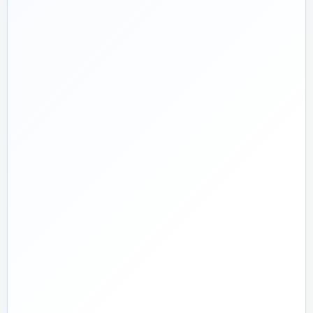
📅
از ۱۳۹۲
تجربه تخصصی در بازار تأسیسات و ساختمان
🛡️
پشتیبانی واقعی
پاسخ‌گویی پیش از خرید و پیگیری پس از تحویل
🏗️
صفر تا صد
تیم اجرای ساختمان؛ از بررسی و طراحی تا اجرا و تحویل
🏭