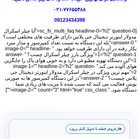
۰۲۱-۷۷۶۵۵۳۸۸
09123434398
[sc_fs_multi_faq headline-0=”h2″ question-0=”آیا چیلر اسکرال
مدولار اینورتر دیجیتال جی پلاس دارای ظرفیت های مختلفی است؟
” answer-0=”بله این دستگاه به نسبت تعداد کمپرسور و مدار مبرد
بکار رفته در آن دارای طرفیت خواهد بود. ” image-0=”” headline-
1=”h2″ question-1=”ویژگی بارز چیلر اسکرال چست؟ ” answer-
1=”این دستگاه تهویه مطبوعی دارد و به خوبی هوای پاک را جایگزین
هوای آلوده می کند.” image-1=”” headline-2=”h2″ question-
2=”مهم ترین ویژگی در چیلر اسکرال مدولار اینورتر دیجیتال جی
پلاس چیست؟ ” answer-2=”در این دستگاه کمپرسور ها به صورتی
نوبتی فعالیت می کنند که سبب شده تا مزیت های زیادی شما
دستگاه شود. ” image-2=”” count=”3″ html=”true” css_class=””]
از فروش قطعه تا تحویل کامل پروژه