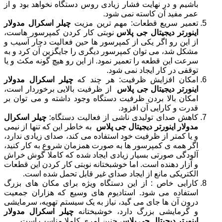
باشیم و در نهایت فشار زیادی روس دستگاه نخواهد بود و از
عمر مفید آن کاسته نمی شود.
تعمیر سریع قطعات: مهم ترین مزیت
چیلر اسکرال مدولار
اینورتر دیجیتال جی پلاس
نوبتی کار کردن کمپرسور هاست،
از این رو اگر یکی از کمپرسور ها حین فعالیت دچار آسیب و
مشکل شد، می توان کمپرسور دیگری را جایگزین آن کرد و به
سرعت این قطعه را تعمیر نمود. از این رو هیچ گونه مکث و یا
توقفی در کار ایجاد نمی شود.
امکان افزایش ظرفیت: هر چند که
چیلر اسکرال مدولار
اینورتر دیجیتال جی پلاس
از ظرفیت بالایی برخوردار است،
امکان بالا بردن ظرفیت دستگاه وجود داشته و می توان بر
قدرت و کارایی آن افزود.
کاهش صدای تولیدی ناشی از فعالیت دستگاه:
چیلر اسکرال
مدولار اینورتر دیجیتال جی پلاس
به خاطر این که تنها از نیمی
و یا کمتر از ظرفیت خود استفاده می کند، صدای زیادی ندارد،
اگر همه ی کمپرسور ها به صورت همزمان شروع به کار کنید،
آلودگی صورتی بسیار زیادی ایجاد شده که کاملا گوش خراش
و آزار دهنده است. اما خوشبختانه نوبتی کار کردن این قطعات
الکتریکی مانع از ایجاد صدای غیر قابل تحمل شده است.
کارایی خاص : از این دستگاه ویژه برای مکان های بزرگ
استفاده می شود. استادیوم های وسیع که هزاران جمعیت
درون آن ها جای می گید، نیاز به یک سیستم تهویه، سرمایشی
و گرمایشی بزرگ دارد، خوشبختانه
چیلر اسکرال مدولار
اینورتر دیجیتال جی پلاس
چنین امری کاملا مناسب است.