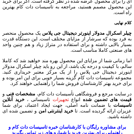
ای را برای محصول عرضه شده در نظر گرفته است. اگر برای خرید
این محصول مصمم هستید، مراجعه به تاسیسات دات کام بهترین
راه است.
کلام نهایی
چیلر اسکرال مدولار اینورتر دیجیتال جی پلاس
یک محصول منحصر
به فرد بوده که سرشار از مزایای مختلف است. این دستگاه قدرت
بسیار بالایی داشته و برای استفاده در متراژ زیاد و هم چنین واحد
های صنعتی کاملا مناسب است.
اما زمانی شما از مزایای این محصول بهره مند خواهید شد که کاملا
سالم، با کیفیت و درجه یک باشد، از این رو باید چیلر اسکرال مدولار
اینورتر دیجیتال جی پلاس را از یک مرکز معتبر خریداری کنید.
مجموعه تاسیسات دات کام گزینه بسیار خوبی برای این امر بوده و
برای خرید بهتر کارشناسان فروش شما را راهنمایی خواهند کرد.
در سایت مرجع و فروشگاهی تأسیسات دات کام،
مشخصات فنی
و
قیمت های تضمین شده
انواع
تجهیزات
تاسیساتی ،
خرید آنلاین
تاسیسات
با ضمانت نامه اصلی، جهت ایجاد اعتماد، برای شما
عزیزان ارائه گردیده است. تا
خرید اینترنتی امن
و تضمین شده ای
داشته باشید.
برای مشاوره رایگان با کارشناسان خبره
تاسیسات دات کام
و
راهنمایی برای بهترین خرید با شماره های زیر تماس بگیرید