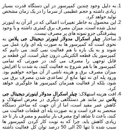
به دلیل وجود چندین کمپرسور در این دستگاه قدرت بسیار
زیادی داشته و حجم عظیمی از سرما را در یک زمان مشخص
تولید خواهد کرد.
این محصول به خاطر تغییرات اعمالی که در اثر آن به اینورتر
تبدیل شده است، میزان مصرف برق کمتری داشته و با وجود
پیشرفتگی جزو نمونه های پر مصرف نیست.
ساختار
چیلر اسکرال مدولار اینورتر دیجیتال جی پلاس
به
نحوی است که کمپرسور ها به صورت پله ای وارد عمل می
شوند و به یک باره با هم فعالیت نمی کنند. می دانیم که
کمپرسور یک قطعه الکتریکی درون چیلر است، این قطعه بر
قابل توجهی را مصرف می کند، در صورتی که تمامی
کمپرسور ها با هم شروع به فعالیت کنند، به شدت با افزایش
میزان مصرف برق و هزینه ناشی از آن مواجه خواهیم بود.
ورود پله ای نه تنها مانع از تصاعدی شدن مصرف برق می
شود، بلکه از فعالیت همزمان کمپرسور ها جلوگیری خواهد
کرد.
افت هزینه استهلاک:
چیلر اسکرال مدولار اینورتر دیجیتال جی
پلاس
نیز مانند هر دستگاهی دیگری در معرض استهلاک و
کاهش عمر مفید است، اما از آن جهت که ساختر دستگاه
منحصر به فرد است و به صورت پله ای قطعات فعالیت می
کنند، باعث تا شاهد اوج مصرف بار نباشیم و مصرف بار تا حد
زیادی کاهش یابد. چرا که به نوبت کار کردن کمپرسور ها
سبب شده تا تنها 20 الی 50 درصد توان کل فعالیت داشته