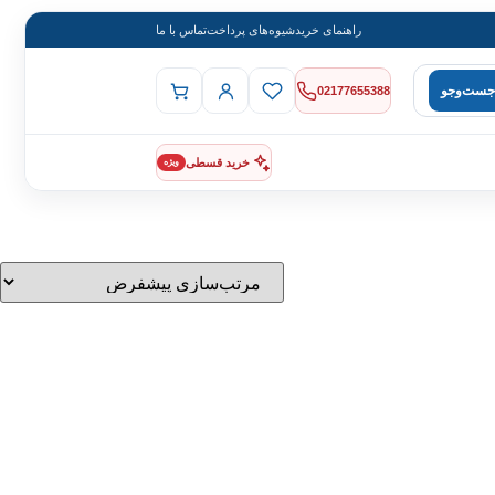
راهنمای خرید
شیوه‌های پرداخت
تماس با ما
جست‌وجو
02177655388
خرید قسطی
ویژه