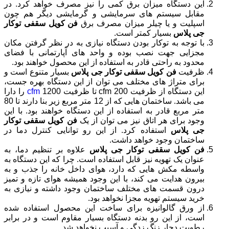
این دستگاه میزان برق کمی را نیز مصرف خواهد کرد. در
مقابل سیستم های سرمایشی و گرمایشی دیگر هم چون
اسپلیت و یا چیلر میزان مصرف برق
فن کویل سقفی توکار
جی پلاس
بسیار کمتر است.
با توجه به توکار بودن دستگاه نیازی به در نظر گرفتن مکان
مجزایی جهت نصب بوده و واحد های آپارتمانی با فضای
محدود به راحتی قادر به استفاده از این محصول خواهند بود.
ظرفیت
فن کویل سقفی توکار جی پلاس
بسیار متنوع است و
برای متراژ های مختلف می توان از این دستگاه بهره جست،
این دستگاه از ظرفیت 200 cfm تا ظرفیت 1200
cfm
را دارا
می باشد. ساختمان هایی که از 12 متر مربع زیر بنا دارند تا 80
متر مربع قادر به استفاده از این دستگاه خواهند بود. با این
وجود برای هر اتاق نیز می توان از یک
فن کویل سقفی توکار
جی پلاس
استفاده کرد. از این رو توانایی کنترل دما در
ساختمان وجود خواهد داشت.
فن کویل سقفی توکار جی پلاس
علاوه بر تنظیم دما، به
عنوان یک تهویه نیز قابل استفاده است. چرا که این دستگاه به
واسطه مکش هایی که دارد، هوای داخل خانه را جذب و به
بیرون هدایت می کند، با این وجود همیشه هوای تازه و تمیز
درون قسمت های مختلف ساختمان وجود داشته و نیازی به
خرید سیستم تهویه مجزا نخواهد بود.
از ورق گالوانیزه برای ساخت این محصول استفاده شده
است، از این رو بدنه دستگاه بسیار مقاوم است و در برابر
رطوبت دچار زنگ زدگی و آسیب نخواهد شد.