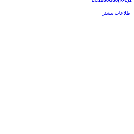
LC1200G30(R-L)1
اطلاعات بیشتر