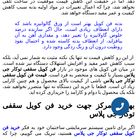
دهد. اما در حقیقت این کاهش قیمت موفقیت در ساخت تلقی
نخواهد شد، چرا که اعمال تغییرات در مواد اولیه بدنه سبب کاهش
کیفیت و عمر مفید دستگاه خواهد شد.
بدنه فن کویل بهتر است از ورق گالوانیزه باشد که
دارای انعطاف زیادی است، حال اگر سازنده درصد
خلوص گاولانیزه را تغییر دهد، و مقداری آهن به آن
بیافزاید، از انعطاف بدنه کاسته شده و احتمال نفوذ
روطبت درون آن و زنگ زدگی وجود دارد.
از این رو کاهش قیمت نه تنها یک نکته مثبت به شمار نمی آید، بلکه
سبب کاهش عمر مفید و افزایش استهلاک دستگاه نیز شده است.
در میان فن کویل های موجود در بازار
فن کویل سقفی توکار جی
پلاس
بسیار با کیفیت و منحصر به فرد است.
قیمت
فن کویل سقفی
توکار جی پلاس
ناشی از کیفیت بالای محصول و هم چنین کارایی
زیاد آن است. قطعا با خرید این دستگاه نه تنها متضرر نخواهید شد،
بلکه یک محصول با دوام و کارامد را خریداری کرده اید.
بهترین مرکز جهت خرید فن کویل سقفی
توکار جی پلاس
اگر برای تامین سیستم سرمایشی ساختمان خود به فکر
خرید فن
کویل سقفی توکار جی پلاس
هستید، تبریک می گوییم، چرا که