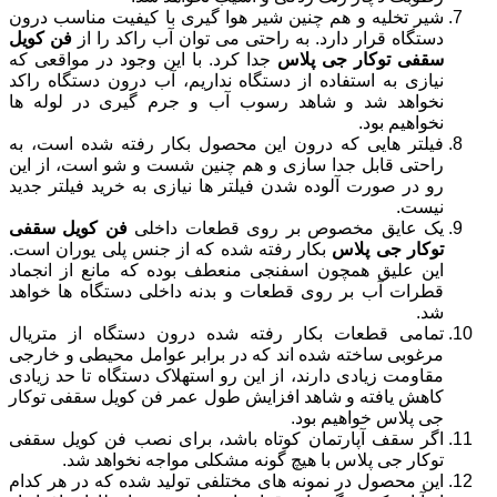
شیر تخلیه و هم چنین شیر هوا گیری با کیفیت مناسب درون
دستگاه قرار دارد. به راحتی می توان آب راکد را از
فن کویل
سقفی توکار جی پلاس
جدا کرد. با این وجود در مواقعی که
نیازی به استفاده از دستگاه نداریم، آب درون دستگاه راکد
نخواهد شد و شاهد رسوب آب و جرم گیری در لوله ها
نخواهیم بود.
فیلتر هایی که درون این محصول بکار رفته شده است، به
راحتی قابل جدا سازی و هم چنین شست و شو است، از این
رو در صورت آلوده شدن فیلتر ها نیازی به خرید فیلتر جدید
نیست.
یک عایق مخصوص بر روی قطعات داخلی
فن کویل سقفی
توکار جی پلاس
بکار رفته شده که از جنس پلی یوران است.
این علیق همچون اسفنجی منعطف بوده که مانع از انجماد
قطرات آب بر روی قطعات و بدنه داخلی دستگاه ها خواهد
شد.
تمامی قطعات بکار رفته شده درون دستگاه از متریال
مرغوبی ساخته شده اند که در برابر عوامل محیطی و خارجی
مقاومت زیادی دارند، از این رو استهلاک دستگاه تا حد زیادی
کاهش یافته و شاهد افزایش طول عمر فن کویل سقفی توکار
جی پلاس خواهیم بود.
اگر سقف آپارتمان کوتاه باشد، برای نصب فن کویل سقفی
توکار جی پلاس با هیچ گونه مشکلی مواجه نخواهد شد.
این محصول در نمونه های مختلفی تولید شده که در هر کدام