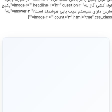
لوله کشی گاز بله” image-1=”” headline-2=”h2″ question-2=”پکیج
مارس دارای سیستم عیب یابی هوشمند است؟” answer-2=”بله”
image-2=”” count=”3″ html=”true” css_class=””]
شریک فنی
ساختمان
۱۳۹۲