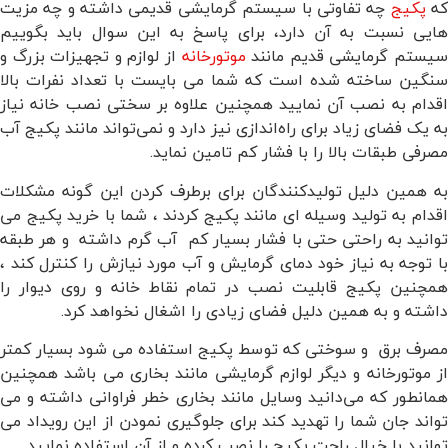
ه
پکیج
چه تفاوتی با سیستم گرمایشی قدیمی داشته و چه مزیت
هایی نسبت به آن دارد، برای پاسخ به این سوال باید بگوییم
یستم گرمایشی قدیم مانند
موتورخانه
از لوازم و تجهیزات بزرگ و
سنگین ساخته شده است که شما می بایست با تعداد نفرات بالا
اقدام به نصب آن نمایید همچنین علاوه بر سختی نصب خانه نیاز
به یک فضای زیاد برای راه‌اندازی نیز دارد و نمی‌تواند مانند پکیج آب
مصرفی طبقات بالا را با فشار کم تامین نماید.
به همین دلیل تولیدکنندگان برای برطرف کردن این گونه مشکلات
اقدام به تولید وسیله ای مانند پکیج کردند ، شما با خرید پکیج می
توانید به راحتی حتی با فشار بسیار کم آب گرم داشته و هر طبقه
با توجه به نیاز خود دمای گرمایش و آب مورد نیازش را کنترل کند ،
همچنین پکیج قابلیت نصب در تمام نقاط خانه و روی دیوار را
داشته و به همین دلیل فضای زیادی را اشغال نخواهد کرد.
مصرف برق و سوختی که توسط پکیج استفاده می شود بسیار کمتر
از موتورخانه و دیگر لوازم گرمایشی مانند بخاری می باشد همچنین
همانطور که می‌دانید وسایل مانند بخاری خطر فراوانی داشته و می
تواند جان شما را تهدید کند برای جلوگیری نمودن از این رویداد می
توانید با خیال راحت پکیج را نصب کرده و از آن استفاده نمایید.