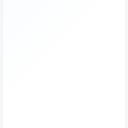
پشتیبانی واقعی
پاسخ‌گویی پیش از خرید و پیگیری پس از تحویل
🏗️
صفر تا صد
تیم اجرای ساختمان؛ از بررسی و طراحی تا اجرا و تحویل
🏭
تولید + تأمین
تولید مستقیم بخشی از قطعات و تأمین تجهیزات تخصصی