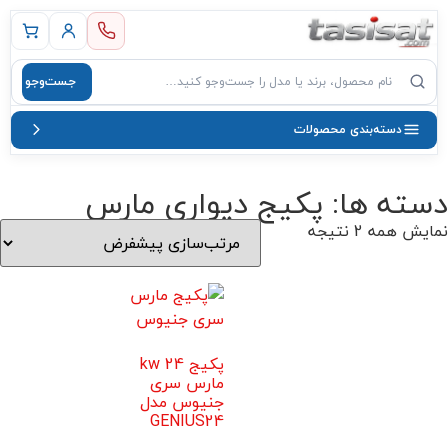
 اصلی
جست‌وجو
صول
دسته‌بندی محصولات
دسته ها: پکیج دیواری مارس
نمایش همه 2 نتیجه
پکیج 24 kw
مارس سری
جنیوس مدل
GENIUS24