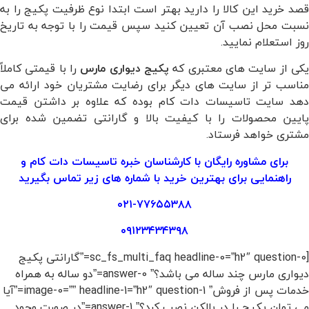
قصد خرید این کالا را دارید بهتر است ابتدا نوع ظرفیت پکیج را به
نسبت محل نصب آن تعیین کنید سپس قیمت را با توجه به تاریخ
روز استعلام نمایید.
کی از سایت های معتبری که
پکیج دیواری مارس
را با قیمتی کاملاً
مناسب تر از سایت های دیگر برای رضایت مشتریان خود ارائه می
دهد سایت تاسیسات دات کام بوده که علاوه بر داشتن قیمت
پایین محصولات را با کیفیت بالا و گارانتی تضمین شده برای
مشتری خواهد فرستاد.
برای مشاوره رایگان با کارشناسان خبره
تاسیسات دات کام
و
راهنمایی برای بهترین خرید با شماره های زیر تماس بگیرید
۰۲۱-۷۷۶۵۵۳۸۸
۰۹۱۲۳۴۳۴۳۹۸
[sc_fs_multi_faq headline-0=”h2″ question-0=”گارانتی پکیج
دیواری مارس چند ساله می باشد؟” answer-0=”دو ساله به همراه
خدمات پس از فروش” image-0=”” headline-1=”h2″ question-1=”آیا
می توان پکیج را در بالکن نصب کرد؟” answer-1=”در صورت وجود