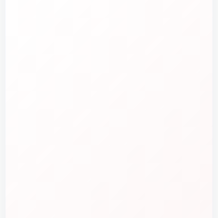
واتساپ
💬
۰۹۱۲-۳۴۳-۴۳۹۸
ایمیل
✉️
info@tasisat.com
دفتر مرکزی
📍
تهران، طالقانی، بین بهار و شریعتی، پلاک ۹۵
ساعت پاسخگویی
🕘
روزهای کاری، ۹ تا ۱۸