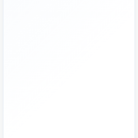
🛡️
پشتیبانی واقعی
پاسخ‌گویی پیش از خرید و پیگیری پس از تحویل
🏗️
صفر تا صد
تیم اجرای ساختمان؛ از بررسی و طراحی تا اجرا و تحویل
🏭
تولید + تأمین
تولید مستقیم بخشی از قطعات و تأمین تجهیزات تخصصی