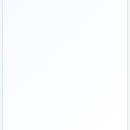
هدف ما:
پیشنهاد فنی درست، قیمت منصفانه و پشتیبانی‌ای که بعد
🎯
از پرداخت تمام نشود؛ چون یک انتخاب اشتباه در تأسیسات، ممکن
است سال‌ها هزینه انرژی و تعمیر ایجاد کند.
تماس با کارشناس واقعی
پروژه دارم؛ راهنمایی‌ام کنید
📅
از ۱۳۹۲
تجربه تخصصی در بازار تأسیسات و ساختمان
🛡️
پشتیبانی واقعی