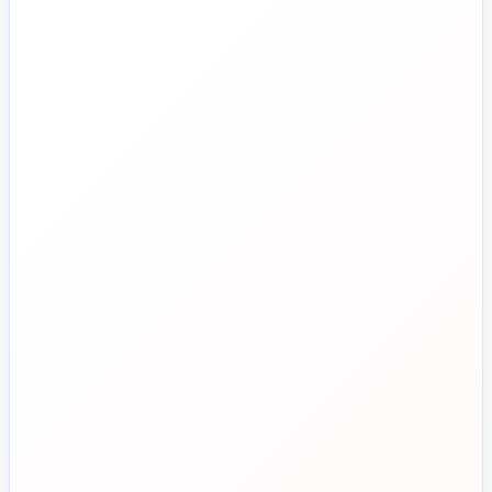
جدید
تاسیسات دات‌کام
تلفن فروش
☎️
۰۲۱-۷۷۶۵۵۳۸۸
خط دوم فروش
📞
۰۲۱-۷۷۵۳۸۳۱۱
واتساپ
💬
۰۹۱۲-۳۴۳-۴۳۹۸
ایمیل
✉️
info@tasisat.com
دفتر مرکزی
📍