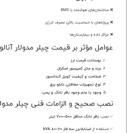
❌ ساختمان‌های هوشمند با BMS
❌ پروژه‌های با حساسیت بالای مصرف انرژی
❌ مراکز داده و بیمارستان‌ها
عوامل مؤثر بر قیمت چیلر مدولار آنالوگ ساران 32 تن اسمی 
نوسانات قیمت ارز
برند و مدل کمپرسور اسکرال
ضخامت و کیفیت کویل کندانسور
نوع تجهیزات حفاظتی تابلو برق
وجود یا عدم وجود بافر تانک و پمپ
نصب صحیح و الزامات فنی چیلر مدولار آنالوگ ساران 32 
✅ نصب
بافر تانک حداقل 500–700 لیتر
✅ استفاده از
استابلایزر سه فاز 60–80 kVA