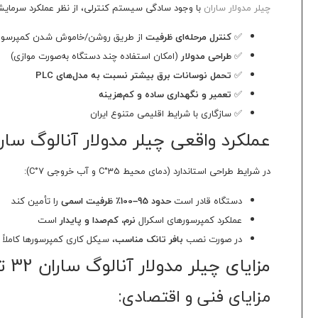
چیلر مدولار ساران
با وجود سادگی سیستم کنترلی، از نظر عملکرد سرمایشی ک
✅
کنترل مرحله‌ای ظرفیت
از طریق روشن/خاموش شدن کمپرسور
✅
طراحی مدولار
(امکان استفاده چند دستگاه به‌صورت موازی)
✅
تحمل نوسانات برق بیشتر نسبت به مدل‌های PLC
✅
تعمیر و نگهداری ساده و کم‌هزینه
✅ سازگاری با شرایط اقلیمی متنوع ایران
عملکرد واقعی چیلر مدولار آنالوگ ساران 32 تن اسمی مدل 2SRLCM-32A در شرایط
در شرایط طراحی استاندارد (دمای محیط 35°C و آب خروجی 7°C):
دستگاه قادر است
حدود 95–100٪ ظرفیت اسمی
را تأمین کند
عملکرد کمپرسورهای اسکرال
نرم، کم‌صدا و پایدار
است
در صورت نصب
بافر تانک مناسب
، سیکل کاری کمپرسورها کاملاً
مزایای چیلر مدولار آنالوگ ساران 32 تن اسمی مدل 2SRLCM-32A
مزایای فنی و اقتصادی: