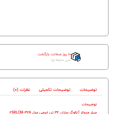
۱۰ روز ضمانت بازگشت
حتی سلیقه ای!
توضیحات
توضیحات تکمیلی
نظرات (0)
توضیحات
چیلر مدولار آنالوگ ساران 32 تن اسمی مدل 2SRLCM-32A