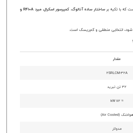
ست که با تکیه بر
ساختار ساده آنالوگ، کمپرسور اسکرال، مبرد R410A و
شود، انتخابی منطقی و کم‌ریسک است.
مقدار
2SRLCM-32A
32 تن تبرید
≈ 112 kW
واخنک (Air Cooled)
مدولار