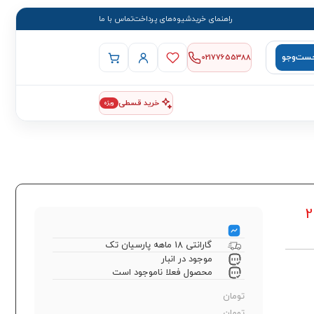
راهنمای خرید
شیوه‌های پرداخت
تماس با ما
ست‌وجو
02177655388
خرید قسطی
ویژه
2SRLC-
گارانتی 18 ماهه پارسیان تک
موجود در انبار
محصول فعلا ناموجود است
تومان
تومان