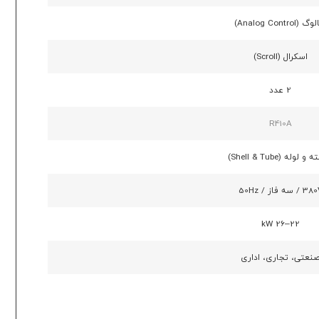
 (Analog Control)
اسکرال (Scroll)
2 عدد
R410A
 لوله (Shell & Tube)
 / سه فاز / 50Hz
22–26 kW
نعتی، تجاری، اداری