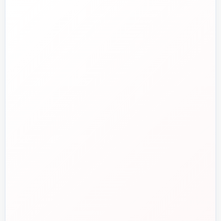
تلفن فروش
☎️
۰۲۱-۷۷۶۵۵۳۸۸
خط دوم فروش
📞
۰۲۱-۷۷۵۳۸۳۱۱
واتساپ
💬
۰۹۱۲-۳۴۳-۴۳۹۸
ایمیل
✉️
info@tasisat.com
دفتر مرکزی
📍
تهران، طالقانی، بین بهار و شریعتی، پلاک ۹۵
ساعت پاسخگویی
🕘
روزهای کاری، ۹ تا ۱۸