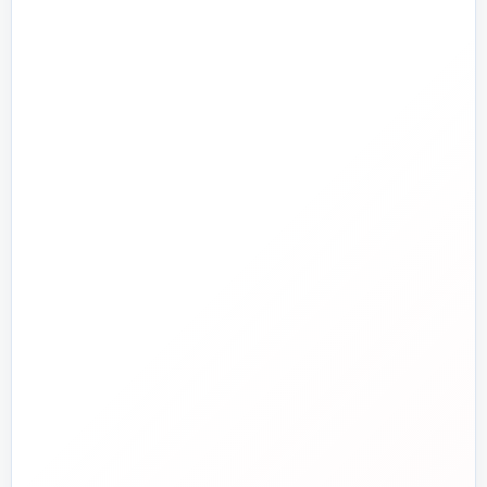
پمپ و آبرسانی
تجهیزات استخر و جکوزی
تصفیه آب و هوا
ابزارآلات
ابزار دقیق و کنترل
تجهیزات آتش‌نشانی
راهنما و خدمات مشتریان
جدید
تاسیسات دات‌کام