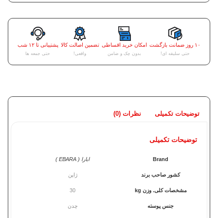
۱۰ روز ضمانت بازگشت
امکان خرید اقساطی
تضمین اصالت کالا
پشتیبانی تا ۱۲ شب
حتی سلیقه ای!
بدون چک و ضامن
واقعی!
حتی جمعه ها
توضیحات تکمیلی
نظرات (0)
توضیحات تکمیلی
Brand
ابارا ( EBARA )
کشور صاحب برند
ژاپن
مشخصات کلی. وزن kg
30
جنس پوسته
چدن