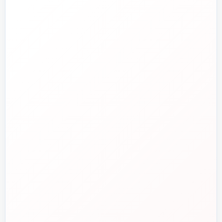
تلفن فروش
☎️
۰۲۱-۷۷۶۵۵۳۸۸
خط دوم فروش
📞
۰۲۱-۷۷۵۳۸۳۱۱
واتساپ
💬
۰۹۱۲-۳۴۳-۴۳۹۸
ایمیل
✉️
info@tasisat.com
دفتر مرکزی
📍
تهران، طالقانی، بین بهار و شریعتی، پلاک ۹۵
ساعت پاسخگویی
🕘
روزهای کاری، ۹ تا ۱۸