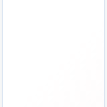
تأسیسات سرمایشی
پرمراجعه
تأسیسات گرمایشی
پمپ و آبرسانی
تجهیزات استخر و جکوزی
تصفیه آب و هوا
ابزارآلات
ابزار دقیق و کنترل
تجهیزات آتش‌نشانی
راهنما و خدمات مشتریان
جدید
تاسیسات دات‌کام