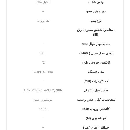
جنس شفت
استیل 304
دور موتور rpm
–
نوع پمپ
تک پروانه
استاندارد کاهش مصرف برق
–
(IE)
دمای مجاز سیال MIN
–
دمای مجاز سیال ( MAX )
+90
کانکشن خروجی inch
2"
مدل دستگاه
3DPF 50-160
حداکثر ذرات (MM)
–
جنس سیل مکانیکی
NBR
,
CERAMIC
,
CARBON
مشخصات کلی. جنس واسطه
آلومینیوم
,
چدن
کانکشن ورودی inch
2.1/2"
غوطه وری (M)
–
حداکثر ارتفاع ( هد )
–