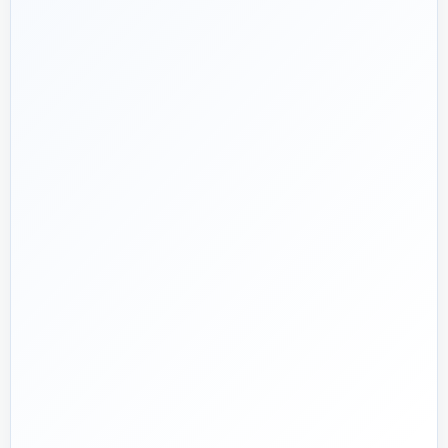
هدف ما:
پیشنهاد فنی درست، قیمت منصفانه و پشتیبانی‌ای که بعد
🎯
از پرداخت تمام نشود؛ چون یک انتخاب اشتباه در تأسیسات، ممکن
است سال‌ها هزینه انرژی و تعمیر ایجاد کند.
تماس با کارشناس واقعی
پروژه دارم؛ راهنمایی‌ام کنید
📅
از ۱۳۹۲
تجربه تخصصی در بازار تأسیسات و ساختمان
🛡️
پشتیبانی واقعی