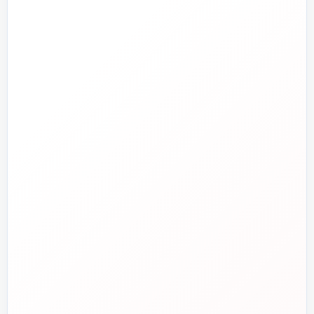
راهنما و خدمات مشتریان
جدید
تاسیسات دات‌کام
تلفن فروش
☎️
۰۲۱-۷۷۶۵۵۳۸۸
خط دوم فروش
📞
۰۲۱-۷۷۵۳۸۳۱۱
واتساپ
💬
۰۹۱۲-۳۴۳-۴۳۹۸
ایمیل
✉️
info@tasisat.com