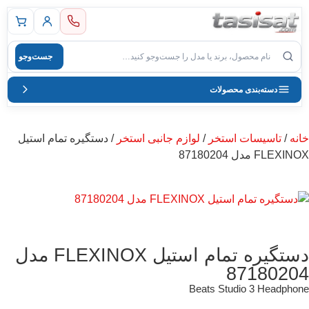
 اصلی
جست‌وجو
صول
دسته‌بندی محصولات
خانه
/
تاسیسات استخر
/
لوازم جانبی استخر
/ دستگیره تمام استیل
FLEXINOX مدل 87180204
دستگیره تمام استیل FLEXINOX مدل
87180204
Beats Studio 3 Headphone