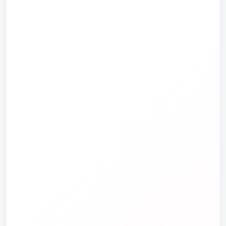
پمپ و آبرسانی
تجهیزات استخر و جکوزی
تصفیه آب و هوا
ابزارآلات
ابزار دقیق و کنترل
تجهیزات آتش‌نشانی
راهنما و خدمات مشتریان
جدید
تاسیسات دات‌کام