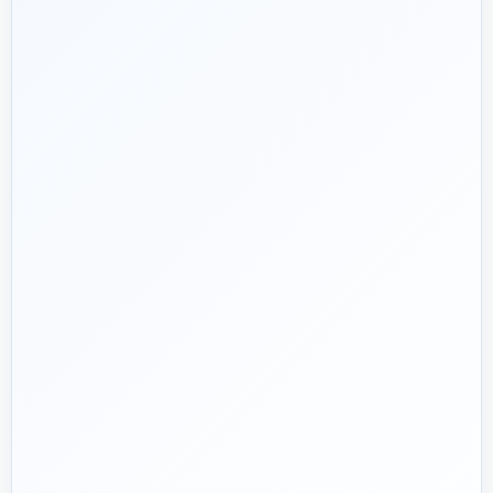
شریک فنی
ساختمان
۱۳۹۲
هدف ما:
پیشنهاد فنی درست، قیمت منصفانه و پشتیبانی‌ای که بعد
🎯
از پرداخت تمام نشود؛ چون یک انتخاب اشتباه در تأسیسات، ممکن
است سال‌ها هزینه انرژی و تعمیر ایجاد کند.
تماس با کارشناس واقعی
پروژه دارم؛ راهنمایی‌ام کنید