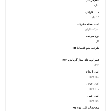
نصب رایگان
ندارد
مدت گارانتی
18 ماه
تحت ضمانت شرکت
شرکت آلزان
نوع سوخت
گاز
ظرفیت منبع انبساط litr
6
قطر لوله های مدار گرمایش inch
"3/4
ابعاد. ارتفاع
860 mm
ابعاد. عرض
470 mm
ابعاد. عمق
400 mm
مشخصات کلی. وزن kg