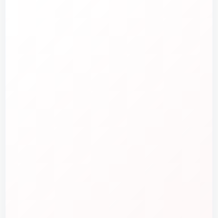
۰۲۱-۷۷۶۵۵۳۸۸
خط دوم فروش
📞
۰۲۱-۷۷۵۳۸۳۱۱
واتساپ
💬
۰۹۱۲-۳۴۳-۴۳۹۸
ایمیل
✉️
info@tasisat.com
دفتر مرکزی
📍
تهران، طالقانی، بین بهار و شریعتی، پلاک ۹۵
ساعت پاسخگویی
🕘
روزهای کاری، ۹ تا ۱۸