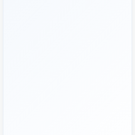
شریک فنی
ساختمان
۱۳۹۲
هدف ما:
پیشنهاد فنی درست، قیمت منصفانه و پشتیبانی‌ای که بعد
🎯
از پرداخت تمام نشود؛ چون یک انتخاب اشتباه در تأسیسات، ممکن
است سال‌ها هزینه انرژی و تعمیر ایجاد کند.
تماس با کارشناس واقعی
پروژه دارم؛ راهنمایی‌ام کنید