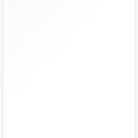
📅
از ۱۳۹۲
تجربه تخصصی در بازار تأسیسات و ساختمان
🛡️
پشتیبانی واقعی
پاسخ‌گویی پیش از خرید و پیگیری پس از تحویل
🏗️
صفر تا صد
تیم اجرای ساختمان؛ از بررسی و طراحی تا اجرا و تحویل
🏭
تولید + تأمین