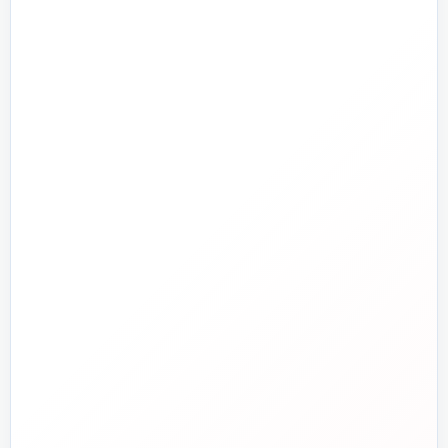
پمپ و آبرسانی
تجهیزات استخر و جکوزی
تصفیه آب و هوا
ابزارآلات
ابزار دقیق و کنترل
تجهیزات آتش‌نشانی
راهنما و خدمات مشتریان
جدید
تاسیسات دات‌کام
تلفن فروش
☎️