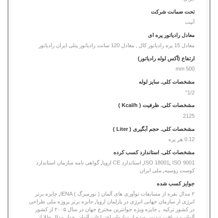
تحت ضمانت شرکت
آنیت
معادل رادیاتور پره ای
معادل 15 پره رادیاتور کال , معادل 120 سانت رادیاتور پنلی ایران رادیاتور
ارتفاع (آکس لوله رادیاتور)
500 mm
مشخصات کلی. سایز لوله
1/2"
مشخصات کلی. ظرفیت ( Kcal/h )
2125
مشخصات کلی. حجم آبگیری ( Liter )
0.12 هر پره
مشخصات کلی. استاندارد کسب کرده
ISO 9001
,
ISO 18001
,
استاندارد CE اروپا
,
گواهی نامه سازمان استاندارد
کوست روسیه
,
ملی ایران
جوایز کسب شده
۲ مدال نقره از مسابقات نوآوری های آلمان ( نورمبرگ ) IENA
,
جایزه برتر
انرژی از سازمان جهانی انرژی در پارلمان اروپا
,
جایزه برتر پروژه ملی طراحی
در کشور ترکیه .
,
جایزه ویژه جوانترین مخترع جهان در سال ۲۰۰۵ از کشور
آلمان و دریافت تندیس ویژه از سازمان اختراعات آلمان
,
چهار مدال طلا از