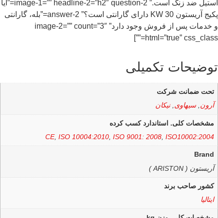
استیل ضد زنگ است.” image-1=”” headline-2=”h2″ question-2=”آیا
پکیج آریستون 30 KW دارای گارانتی است؟” answer-2=”بله، گارانتی
و خدمات پس از فروش وجود دارد” image-2=”” count=”3″
html=”true” css_class=””]
توضیحات تکمیلی
تحت ضمانت شرکت
آرون
,
سیهاوی
,
نیکان
مشخصات کلی. استاندارد کسب کرده
CE
,
ISO 10004:2010
,
ISO 9001: 2008
,
ISO10002:2004
Brand
آریستون ( ARISTON )
کشور صاحب برند
ایتالیا
مشخصات کلی. وزن kg