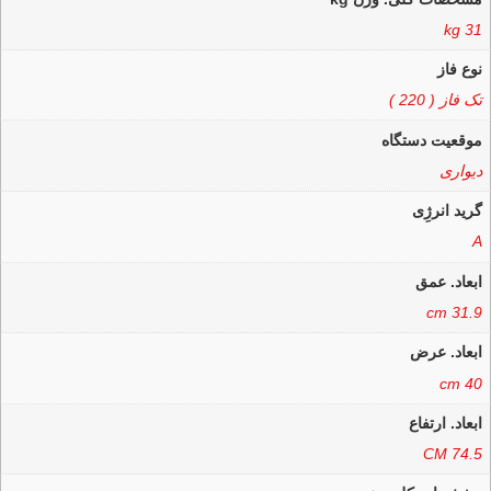
31 kg
نوع فاز
تک فاز ( 220 )
موقعیت دستگاه
دیواری
گرید انرژِی
A
ابعاد. عمق
31.9 cm
ابعاد. عرض
40 cm
ابعاد. ارتفاع
74.5 CM