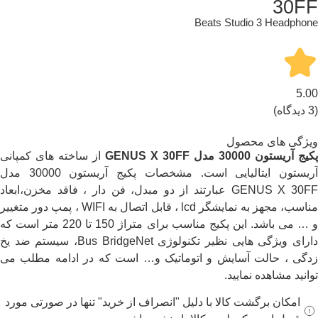
30FF
Beats Studio 3 Headphone
5.00
(3 دیدگاه)
ویژگی های محصول
پکیج آریستون 30000 مدل GENUS X 30FF
از ساخته های کمپانی
آریستون ایتالیایی است. مشخصات پکیج آریستون 30000 مدل
GENUS X 30FF عبارتند از دو مبدل، فن دار ، فاقد مخزن،ابعاد
مناسب، مجهز به نمایشگر lcd ، قابل اتصال به WIFI ، پمپ دور متغییر
و … می باشد. این پکیج مناسب برای متراژ 150 تا 220 متر است که
دارای ویژگی هایی نظیر تکنولوژی Bus BridgeNet، سیستم ضد یخ
زدگی ، حالت آسایش و اتوماتیک و… است که در ادامه مطلب می
توانید مشاهده نمایید.
امکان برگشت کالا با دلیل "انصراف از خرید" تنها در صورتی مورد