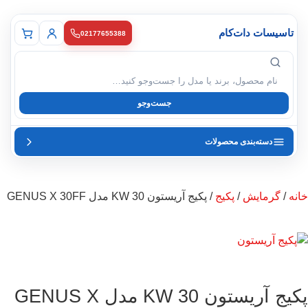
تاسیسات دات‌کام
02177655388
ی محصول
جست‌وجو
دسته‌بندی محصولات
خانه
/
گرمایش
/
پکیج
/ پکیج آریستون 30 KW مدل GENUS X 30FF
پکیج آریستون 30 KW مدل GENUS X