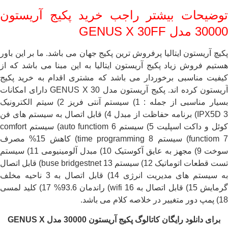
توضیحات بیشتر راجب خرید پکیج آریستون
30000 مدل GENUS X 30FF
پکیچ آریستون ایتالیا پرفروش ترین پکیج جهان می باشد. ما بر این باور
هستیم فروش زیاد پکیج آریستون ایتالیا به این مبنا می باشد که از
کیفیت مناسبی برخوردار می باشد که مشتری اقدام به خرید پکیج
آریستون کرده اند. پکیج آریستون مدل GENUS X 30 دارای امکانات
بسیار مناسبی از جمله : 1) سیستم آنتی فریز 2) سیتم الکترونیک
IPX5D 3) برنامه حفاظت از مبدل 4) قابل اتصال به سیستم های فن
کوئل و داکت اسپلیت 5) سیستم auto functiom 6) سیستم comfort
functiom 7) سیستم time programming 8) کاهش 15% مصرف
سوخت 9) مجهز به عایق آکوستیک 10) مبدل آلومینیومی 11) سیستم
تست قطعات اتوماتیک 12) سیستم buse bridgestnet 13) قابل اتصال
به سیستم های مدیریت انرژی 14) قابل اتصال به 3 ناحیه مخلف
گرمایش 15) قابل اتصال به wifi 16) راندمان 93.6% 17) کلید لمسی
18) پمپ دور متغییر در خلاصه کلام می باشد.
برای دانلود رایگان کاتالوگ پکیج آریستون 30000 مدل GENUS X