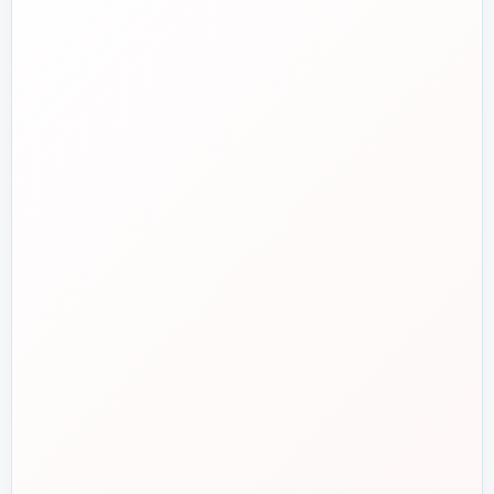
واتساپ
💬
۰۹۱۲-۳۴۳-۴۳۹۸
ایمیل
✉️
info@tasisat.com
دفتر مرکزی
📍
تهران، طالقانی، بین بهار و شریعتی، پلاک ۹۵
ساعت پاسخگویی
🕘
روزهای کاری، ۹ تا ۱۸