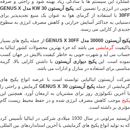
عملکرد این سیستم ها با سادگی زیاد بهینه شود و راحتی و صرفه
ویی در انرژی را تضمین کند.
پکیج آریستون 30
KW
مدل
GENUS X
30FF
با استفاده از گرمای هوا به عنوان یک منبع تجدیدپذیر برای
دستیابی به حداکثر آسایش حرارتی و کاهش مصرف انرژی به سطوح
جدیدی از کارایی می رسند.
کیج آریستون
30000
مدل
GENUS X 30FF
از جمله پکیج های بسیار
اکیفیت
گرمایشی
می باشد که جزء بهترین محصولات کشور ایتالیا به
حساب می آید و شهرت خوبی به خاطر کیفیت بالایش در جهان کسب
موده است. این
پکیج دیواری آریستون
با داشتن کارایی بالا، گزینه
مناسبی برای استفاده در منازل و ادارات می باشد.
شرکت آریستون ایتالیایی توانسته است با عرضه انواع پکیج های
رمایشی از جمله
پکیج آریستون
GENUS X 30
گرمایش و راحتی را
با آخرین تکنولوژی روز برای مشتریان به ارمغان آورد. همچنین این
پکیج
موجب کاهش مصرف انرژی شده و در حفظ محیط زیست گام
مؤثری بر داشته است.
آریستید مرلونی در سال 1930 میلادی شرکتی در ایتالیا تأسیس کرد
که به تولید انواع پکیج های گرمایشی با آخرین استانداردهای بین المللی