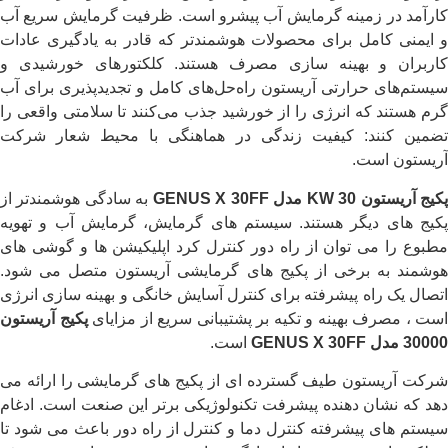
کارآمد در زمینه گرمایش آب پیشرو است. ظرفیت گرمایش سریع آب
و ایمنی کامل برای محصولات هوشمندتر که قادر به یادگیری عادات
کاربران و بهینه سازی مصرف هستند. کلکتورهای خورشیدی و
سیستم‌های حرارتی آریستون راه‌حل‌های کامل و تجدیدپذیری برای آب
گرم هستند که انرژی را از خورشید جذب می‌کنند تا سلامتی واقعی را
تضمین کنند: کیفیت زندگی در هماهنگی با محیط شعار شرکت
آریستون است.
کیج آریستون 30
KW
مدل
GENUS X 30FF
به سادگی هوشمندتر از
پکیج های دیگر هستند. سیستم های گرمایش، گرمایش آب و تهویه
مطبوع را می توان از راه دور کنترل کرد اپلیکیشن ها و گوشی های
هوشمند به برخی از پکیج های گرمایشی آریستون متصل می شود.
اتصال یک راه پیشرفته برای کنترل آسایش خانگی و بهینه سازی انرژی
است ، مصرف بهینه و تکیه بر پشتیبانی سریع از مزایای
پکیج آریستون
30000
مدل
GENUS X 30FF
است.
شرکت آریستون طیف گسترده ای از پکیج های گرمایشی را ارائه می
دهد که نشان دهنده پیشرفت تکنولوژیکی برتر این صنعت است. ادغام
سیستم های پیشرفته کنترل دما و کنترل از راه دور باعث می شود تا