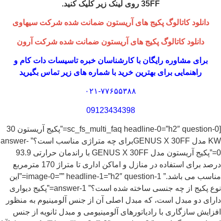
35FF روی لینک زیر کلیک کنید.
دانلود کاتالوگ پکیج های آریستون ضمانت شده شرکت سیهاوی
دانلود کاتالوگ پکیج های آریستون ضمانت شده شرکت آرون
برای مشاوره رایگان با کارشناسان خبره
تاسیسات دات کام
و
راهنمایی برای بهترین خرید با شماره های زیر تماس بگیرید
۰۲۱-۷۷۶۵۵۳۸۸
09123434398
[sc_fs_multi_faq headline-0=”h2″ question-0=”پکیج آریستون 30
KW مدل GENUS X 30FFبرای چه متراژی مناسب است؟” answer-
0=”پکیج آریستون مدل GENUS X 30FF با راندمان حرارتی 93.9
درصد برای استفاده در منازل و اماکن اداری تا متراژ 170 مترمربع
مناسب می باشد.” image-0=”” headline-1=”h2″ question-1=”این
نوع پکیج از چه جنسی ساخته شده است؟” answer-1=”پکیج دیواری
دارای دو مبدل است، که مبدل اصلی آن از جنس آلومینیوم به منظور
افزایش سازگاری با رادیاتورهای آلومینیومی و مبدل ثانویه از جنس