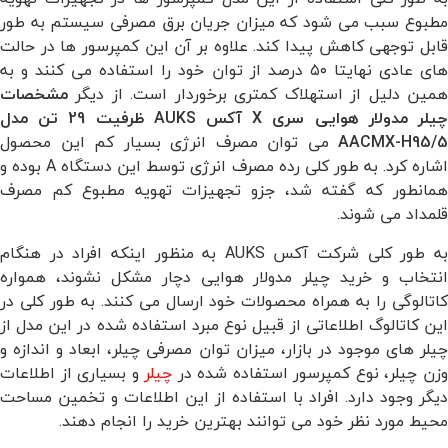
مطبوع سبب می شود که میزان جریان برق مصرفی سیستم به طور
قابل توجهی کاهش پیدا کند. علاوه بر آن این کمپرسور ها در حالت
های عادی نهایتا ۵۰ درصد از توان خود را استفاده می کنند و به
همین دلیل از استهلاک کمتری برخوردار است. از دیگر
مشخصات
چیلر مدولار هوایی سری X آکس AUKS ظرفیت 29 تن مدل
AACMX-H95/5
می توان مصرف انرژی بسیار کم این محصول
اشاره کرد. به طور کلی رده مصرف انرژی توسط این دستگاه A بوده و
همانطور که گفته شد، جزو تجهیزات تهویه مطبوع کم مصرف
قلمداد می شوند.
به طور کلی شرکت آکس AUKS به منظور اینکه افراد در هنگام
انتخاب و خرید چیلر مدولار هوایی دچار مشکل نشوند، همواره
کاتالوگی را به همراه محصولات خود ارسال می کنند. به طور کلی در
این کاتالوگ اطلاعاتی از قبیل نوع مبرد استفاده شده در این مدل از
چیلر های موجود در بازار، میزان توان مصرفی چیلر، ابعاد و اندازه و
زن چیلر، نوع کمپرسور استفاده شده در
چیلر
و بسیاری از اطلاعات
دیگر وجود دارد. افراد با استفاده از این اطلاعات و تخمین مساحت
محیط مورد نظر خود می توانند بهترین خرید را انجام دهند.