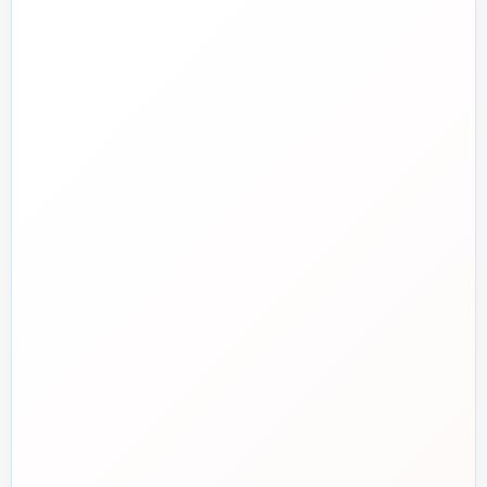
جدید
تاسیسات دات‌کام
تلفن فروش
☎️
۰۲۱-۷۷۶۵۵۳۸۸
خط دوم فروش
📞
۰۲۱-۷۷۵۳۸۳۱۱
واتساپ
💬
۰۹۱۲-۳۴۳-۴۳۹۸
ایمیل
✉️
info@tasisat.com
دفتر مرکزی
📍
تهران، طالقانی، بین بهار و شریعتی، پلاک ۹۵