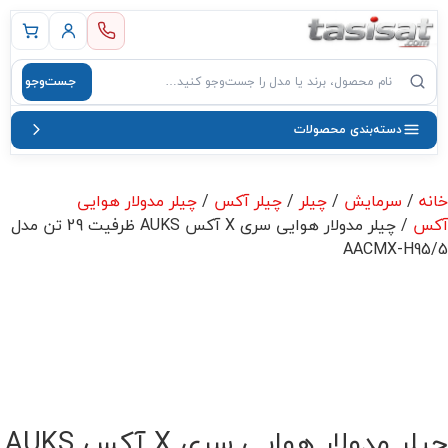
 اصلی
جست‌وجو
صول
دسته‌بندی محصولات
خانه
/
سرمایش
/
چیلر
/
چیلر آکس
/
چیلر مدولار هوایی
آکس
/ چیلر مدولار هوایی سری X آکس AUKS ظرفیت 29 تن مدل
AACMX-H95/5
چیلر مدولار هوایی سری X آکس AUKS