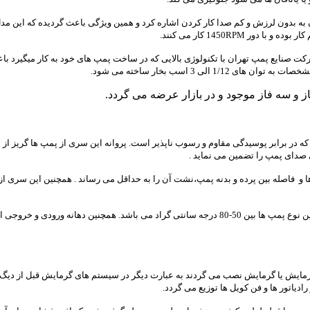
یژگی های الکترو موتور پمپ سیرکولاتور بلند کاست تهران ET 65-20 میتوان به بدون لرزش و کم صدا کار کردن اشاره کرد و
1450RPM کار می کنند.
ت صنایع پمپ تهران با تکنولوژی بالایی که در ساخت پمپ های خود به کار میگیرد با
ی 3 اسب بخار ساخته می شود.
که در برابر پوسیدگی مقاوم و رسوب ناپذیر است. پروانه این سری از پمپ ها گریز از
 صدای پمپ را تضمین می نماید .
و فاصله بین پرده و بدنه پمپ،نشت آن را به حداقل می رساند . همچنین این سری از 
یش یا گرمایش نصب می گردند به عبارت دیگر در سیستم های گرمایش قبل از دیگ ح
اتور ها و فن کویل ها توزیع می گردد.