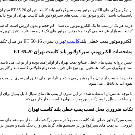
از دیگر و
تاسیسات باشد. الکترو موتور های پمپ های سیرکولاتور بلند کاست تهران از نوع دائم کار بوده و با دور 
لازمه هر یک از پمپ ها یک الکترو موتور بی صدا ، کم حجم و بدون لرزش است که شرک
کیفیت به بازار عرضه می گردد و همچنین موتور های تک فاز و سه فاز با دقیق ترین مشخصات به توان های 1/12 ال
الکتروموتور پمپ خطی بلند
کاست تهران
سری ET 50-16 در مدل تکفاز و سه فاز موجود و در بازار عرضه می گردد.
مشخصات الکتروپمپ سیرکولاتور بلند کاست تهران ET 65-20
جنس پروانه پمپ های خطی صنایع پمپ تهران از اولترامید بوده و از نوعی می باشد 
نمد جلوگیری می کند. همچنین این نوع طراحی باعث دوام طولانی کاسه نمد و کار بی
جنس بدنه پمپ از چدن و آلومینیوم می باشد و تلرانس های دقیق این سری از پمپ ها 
نفوذ آب به یاتاقان می شود.
بر ساعت سیال را پمپاژکند. این پمپ با توان 3 اسب بخار کار می کند.
نکات ضروری محل نصب پمپ خطی بلند کاست تهران
پمپ سیرکولاتور خطی بلند کاست معمولا در مسیر برگشت آب مدار سیستم های سرما
خروجی آب پمپ های سیرکولاتور در سیستم های گرمایش وارد دیگ شده و سپس در رادی