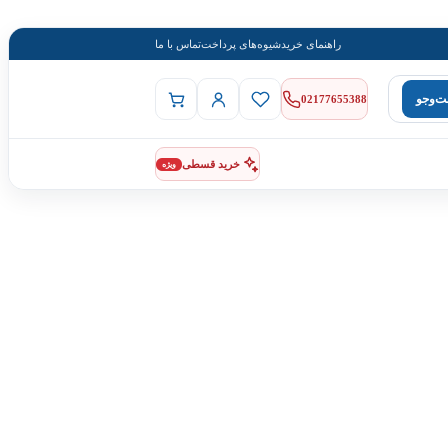
راهنمای خرید
شیوه‌های پرداخت
تماس با ما
‌وجو
02177655388
خرید قسطی
ویژه