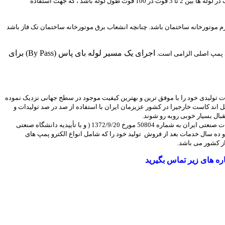
قطر فلنج رانش و مکش پمپ الزاما” با قطر لوله مناسب متصل به آنها برابر نمی باشد. زیرا قطر لوله مکش و دهش باید طوری در نظر گرفته شود که افت فشار جریان آب در لوله ها بین 2 تا 3 فوت در 100 فوت طول لوله باشد ، که جهت استفاده
چنانچه انشعاب برق موتورخانه ساختمان تک فاز باشد
اجرای یک مسیر لوله بای پاس (By Pass) برای
ات تولیدی خود را با موفق ترین و بهترین کیفیت موجود در سطح جهانی نزدیک نموده
ل اند کاست خارجیرا در کشور عزیزمان ایران با استفاده از صد در صد تولیدات و
بال بسیار خوبی روبه رو شوند.
صنایع پمپ سازی تهران در سال 1361 در تهران با موافقت وزارت صنایع فعالیت خود را آغاز کرده است.پمپ های بل اند کاست تهران با تأییدیه مؤسسه استاندارد و تحقیقات صنعتی ایران به شماره 50804 مورخ 1372/9/20 ( و با تأییدیه دانشگاه صنعتی
ه در سطح کشور )با دو سال گارانتی و ده سال خدمات بعد از فروش تولید خود را که شامل انواع الکترو پمپ های
از کشور می باشد.
اره های زیر تماس بگیرید