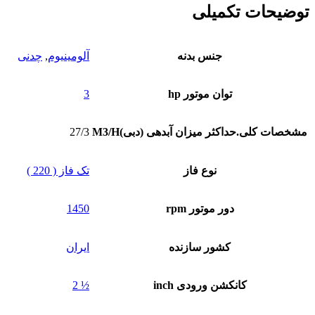
توضیحات تکمیلی
جنس بدنه
آلومینیوم
,
چدنی
توان موتور hp
3
مشخصات کلی.حداکثر میزان آبدهی (دبی)M3/H
27/3
نوع فاز
تک فاز ( 220 )
دور موتور rpm
1450
کشور سازنده
ایران
کانکشن ورودی inch
½ 2