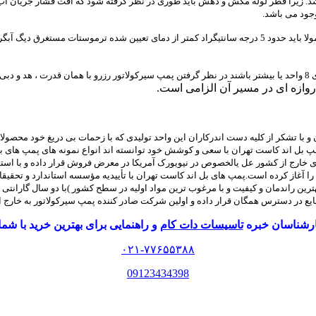
جود می باشد.
 موتورخانه ساختمان باشد.
ست.
دروازه ای در مسیر آن الزامی است.
و با تشکر از کلیه دست اندرکاران این واحد تولیدی که با زحمات بی دریغ خود محصول
 پمپ بل اند کاست تهران با سعی و کوشش خود توانسته اند انواع نمونه های پمپ های ب
 های خارج از کشور عل یالخصوص در نیویورک آمریکا در معرض فروش قرار داده و با استق
ماره 26416 / 28 مورخ 14 / 11 / 1364 و 47096 مورخ 1372/8/15 ( و با بهترین راندمان و کیفیت و با مرغوب ترین مواد اولی
نایع در دسترس همگان قرار داده و اولین شرکت صادر کننده پمپ سیرکولاتور به خارج 
کارشناسان خبره
تاسیسات دات کام
و راهنمایی برای بهترین خرید با شم
۰۲۱-۷۷۶۵۵۳۸۸
09123434398