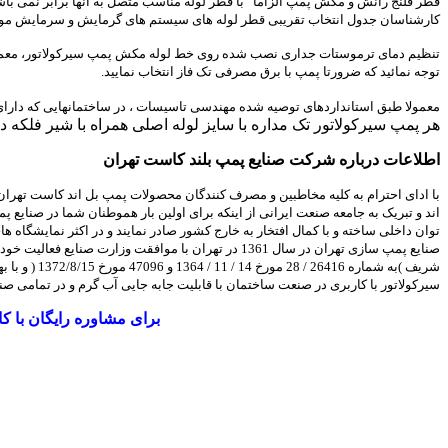
کارشناسان جدول انتخاب تقریبی قطر لوله های سیستم های گرمایش و سرمایش مو
تنظیم دمای ترموستات جداری نصب شده روی خط لوله مکش پمپ سیرکولاتور، معمولا باید حدود 5 درجه سانتیگراد کمتر از دمای تعیین شده ترموستات مستغرق دیگ آبگرم
توجه نمائید که ضرورتا پمپ با برق مصرفی تک فاز انتخاب نمایید.
معمولا طبق استانداردهای توصیه شده مهندسی تاسیسات ، در ساختمانهایی که دارای 8 واحد یا بیشتر باشند در نظر گرفتن پمپ سیرکولاتور رزرو با همان قدرت ، هد و دبی پمپ اصلی الزامی ا
هر پمپ سیرکولاتور تک مداره با سایز لوله اصلی همراه با شیر فلکه 
اطلاعات درباره شرکت صنایع پمپ بلند کاست تهران
با ادای احترام به کلیه مخاطبین و مصرف کنندگان محصولات پمپ بل اند کاست تهران 
اند و تبریک به جامعه صنعت ایرانی از اینکه برای اولین بار هموطنان شما در صنایع
توان داخلی ساخته و با کمال افتخار به خارج کشور صادر نمایند و در اکثر نمایشگاه
شریف )به ش
سیرکولاتور با کاربری در صنعت ساختمان با قابلیت جابه جایی آب گرم و در تمامی ص
برای مشاوره رایگان با 