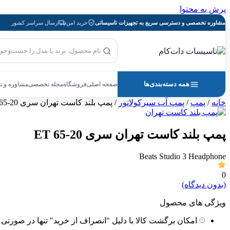
پرش به محتوا
مشاوره تخصصی و دسترسی سریع به تجهیزات تاسیساتی
خرید امن
ارسال سراسر کشور
بازگشت به صفحه اصلی
جست‌وجوی محصول
همه دسته‌بندی‌ها
صفحه اصلی
فروشگاه
مجله تخصصی
مشاوره و 
خانه
/
پمپ
/
پمپ آب سیرکولاتور
/ پمپ بلند کاست تهران سری ET 65-20
پمپ بلند کاست تهران سری ET 65-20
Beats Studio 3 Headphone
0
(بدون دیدگاه)
ویژگی های محصول
امکان برگشت کالا با دلیل "انصراف از خرید" تنها در صورتی 