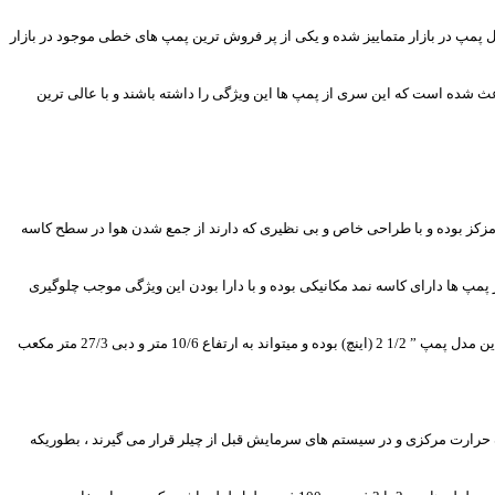
 همین ویژگی باعث گردیده که این مدل پمپ در بازار متماییز شده و یکی از پر فروش ترین پمپ های خطی موجود در بازار
عث شده است که این سری از پمپ ها این ویژگی را داشته باشند و با عالی ترین
 مزکز بوده و با طراحی خاص و بی نظیری که دارند از جمع شدن هوا در سطح کاسه
پمپ ها دارای کاسه نمد مکانیکی بوده و با دارا بودن این ویژگی موجب چلوگیری
با توجه به متریال استفاده شده در این سری از پمپ ها دمای سیال قابل پمپاژ برای این نوع پمپ ها بین 50-80 درجه سانتی گراد می باشد. همچنین دهانه ورودی و خروجی این مدل پمپ ” 1/2 2 (اینچ) بوده و میتواند به ارتفاع 10/6 متر و دبی 27/3 متر مکعب
رارت مرکزی و در سیستم های سرمایش قبل از چیلر قرار می گیرند ، بطوریکه