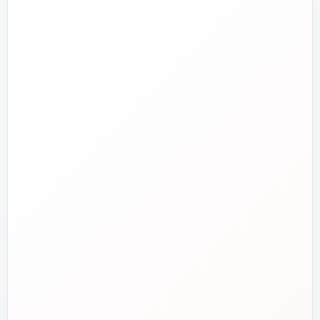
جدید
تاسیسات دات‌کام
تلفن فروش
☎️
۰۲۱-۷۷۶۵۵۳۸۸
خط دوم فروش
📞
۰۲۱-۷۷۵۳۸۳۱۱
واتساپ
💬
۰۹۱۲-۳۴۳-۴۳۹۸
ایمیل
✉️
info@tasisat.com
دفتر مرکزی
📍
تهران، طالقانی، بین بهار و شریعتی، پلاک ۹۵