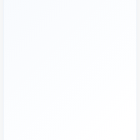
هدف ما:
پیشنهاد فنی درست، قیمت منصفانه و پشتیبانی‌ای که بعد
🎯
از پرداخت تمام نشود؛ چون یک انتخاب اشتباه در تأسیسات، ممکن
است سال‌ها هزینه انرژی و تعمیر ایجاد کند.
تماس با کارشناس واقعی
پروژه دارم؛ راهنمایی‌ام کنید
📅
از ۱۳۹۲
تجربه تخصصی در بازار تأسیسات و ساختمان
🛡️
پشتیبانی واقعی
پاسخ‌گویی پیش از خرید و پیگیری پس از تحویل