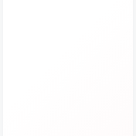
تصفیه آب و هوا
ابزارآلات
ابزار دقیق و کنترل
تجهیزات آتش‌نشانی
راهنما و خدمات مشتریان
جدید
تاسیسات دات‌کام
تلفن فروش
☎️
۰۲۱-۷۷۶۵۵۳۸۸
خط دوم فروش
📞
۰۲۱-۷۷۵۳۸۳۱۱