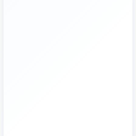
از ۱۳۹۲
تجربه تخصصی در بازار تأسیسات و ساختمان
🛡️
پشتیبانی واقعی
پاسخ‌گویی پیش از خرید و پیگیری پس از تحویل
🏗️
صفر تا صد
تیم اجرای ساختمان؛ از بررسی و طراحی تا اجرا و تحویل
🏭
تولید + تأمین
تولید مستقیم بخشی از قطعات و تأمین تجهیزات تخصصی