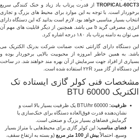
TROPICAL-60CT3
از قدرت پرتاب باد زیاد و خنک کنندگی سریع
برخوردار است. با توجه به این موارد برای محیط های بزرگ و تجاری
انتخاب بسیار مناسبی خواهد بود. لازم است بدانید که این دستگاه دارای
انرژی مصرفی گرید b می باشد. همچنین از دیگر قابلیت های مهم آن
می توان به دامنه پرتاب باد ۱۸۰ درجه اشاره کرد.
این دستگاه دارای گارانتی تحت ضمانت شرکت بدرتک الکتریک می
باشد. به همین خاطر امروزه از محبوبیت بالایی برخوردار بوده و
بسیاری از افراد جهت سرمایش از آن بهره مند خواهند شد. در ساخت
این دستگاه از گاز مبرد ۲۲R استفاده شده است.
مشخصات فنی کولر گازی ایستاده تک
الکتریک 60000 BTU
ظرفیت:
60000 BTU/hr یک ظرفیت بسیار بالا است و
نشان‌دهنده قدرت فوق‌العاده دستگاه برای خنک‌سازی یا
گرمایش فضاهای بسیار بزرگ و صنعتی است.
فضای مناسب:
این کولر گازی برای محیط‌هایی با متراژ بسیار
وسیع، احتمالاً
بیش از 100 متر مربع
(و بسته به ارتفاع سقف،