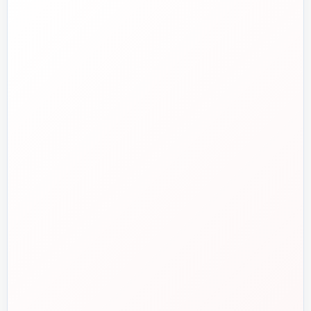
واتساپ
💬
۰۹۱۲-۳۴۳-۴۳۹۸
ایمیل
✉️
info@tasisat.com
دفتر مرکزی
📍
تهران، طالقانی، بین بهار و شریعتی، پلاک ۹۵
ساعت پاسخگویی
🕘
روزهای کاری، ۹ تا ۱۸