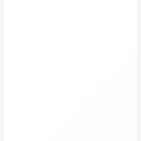
تأسیسات سرمایشی
پرمراجعه
تأسیسات گرمایشی
پمپ و آبرسانی
تجهیزات استخر و جکوزی
تصفیه آب و هوا
ابزارآلات
ابزار دقیق و کنترل
تجهیزات آتش‌نشانی
راهنما و خدمات مشتریان
جدید
تاسیسات دات‌کام