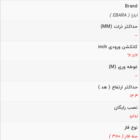
Brand
ابارا ( EBARA )
حداکثر ذرات (MM)
–
کانکشن ورودی inch
2.1/2"
غوطه وری (M)
–
حداکثر ارتفاع ( هد )
12.4
نصب رایگان
ندارد
نوع فاز
سه فاز ( 380 )