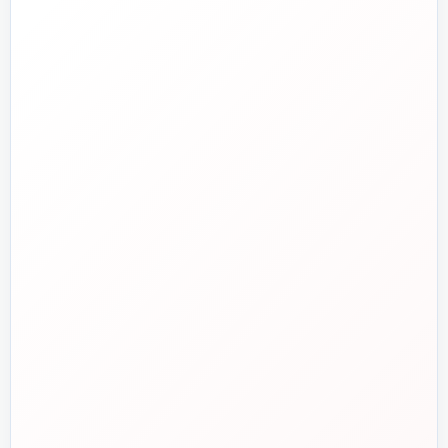
تلفن فروش
☎️
۰۲۱-۷۷۶۵۵۳۸۸
خط دوم فروش
📞
۰۲۱-۷۷۵۳۸۳۱۱
واتساپ
💬
۰۹۱۲-۳۴۳-۴۳۹۸
ایمیل
✉️
info@tasisat.com
دفتر مرکزی
📍
تهران، طالقانی، بین بهار و شریعتی، پلاک ۹۵
ساعت پاسخگویی
🕘
روزهای کاری، ۹ تا ۱۸