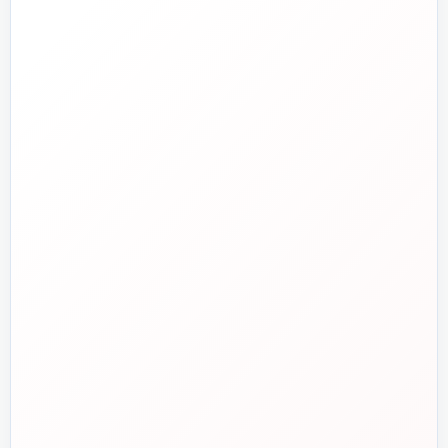
تلفن فروش
☎️
۰۲۱-۷۷۶۵۵۳۸۸
خط دوم فروش
📞
۰۲۱-۷۷۵۳۸۳۱۱
واتساپ
💬
۰۹۱۲-۳۴۳-۴۳۹۸
ایمیل
✉️
info@tasisat.com
دفتر مرکزی
📍
تهران، طالقانی، بین بهار و شریعتی، پلاک ۹۵
ساعت پاسخگویی
🕘
روزهای کاری، ۹ تا ۱۸