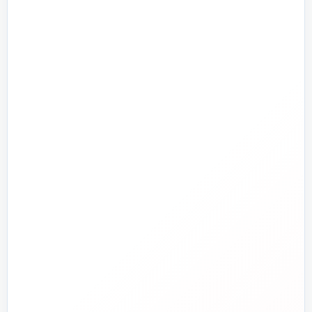
محصولات و تجهیزات
تأسیسات سرمایشی
پرمراجعه
تأسیسات گرمایشی
پمپ و آبرسانی
تجهیزات استخر و جکوزی
تصفیه آب و هوا
ابزارآلات
ابزار دقیق و کنترل
تجهیزات آتش‌نشانی
راهنما و خدمات مشتریان
جدید
تاسیسات دات‌کام