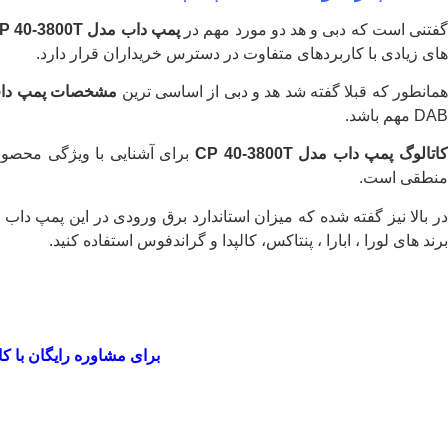
فتنی است که دبی و هد دو مورد مهم در
پمپ داب مدل CP 40-3800T
های زیادی با کاربردهای متفاوت در دسترس خریداران قرار دارد.
مانطور که قبلا گفته شد هد و دبی از اساسی ترین
مشخصات پمپ داب مدل 0T
DAB مهم باشد.
کاتالوگ پمپ داب مدل CP 40-3800T
برای آشنایی با ویژگی محصول
منطقی است.
ر بالا نیز گفته شده که میزان استاندارد برق ورودی در این پمپ داب سه فاز و با قدرت 230/400 در Hz 50، V می باشد. اگر 
برند های لورا ، ابارا ، پنتاکس، کالپدا و گراندفوس استفاده کنید.
برای مشاوره رایگان با 