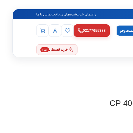
راهنمای خرید
شیوه‌های پرداخت
تماس با ما
ست‌وجو
02177655388
خرید قسطی
ویژه