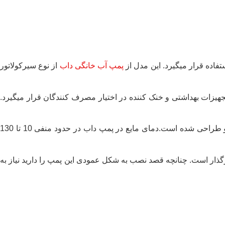
فاده قرار میگیرد. این مدل از
پمپ آب خانگی داب
از نوع سیرکولاتور
، تهویه مطبوع، تجهیزات بهداشتی و خنک کننده در اختیار مصرف کنندگان قرار میگیرد.
به شکل مستقیم برروی خط لوله نصب شده زیرا که بر اساس نظر مهندسین پورت های مکش و رانش در پمپ در یک سو طراحی شده است.دمای مایع در پمپ داب در حدود منفی 10 تا 130
ار است. چنانچه قصد نصب به شکل عمودی این پمپ را دارید نیاز به