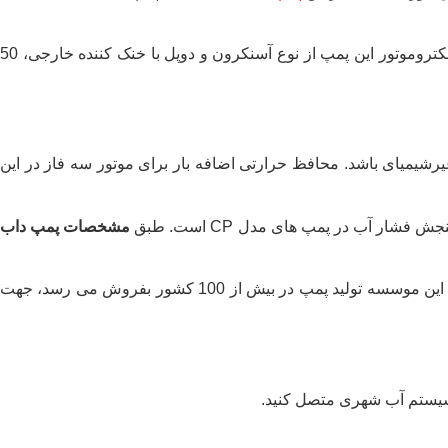
قابل تولید با بیشینه فشار 16 bar می باشد. الکتروموتور این پمپ از نوع آسنکرون و دوپل با خنک کننده خارجی، 50
رشیمیای باشد. محافظ حرارتی اضافه بار برای موتور سه فاز در این
ار آب در پمپ های مدل CP است. طبق
مشخصات پمپ داب
با توجه به ویژگی و نوع عملکرد دارای تنوع بالایی می باشد.خالی از لطف نیست بدانید که پمپ های این موسسه تولید پمپ در بیش از 100 کشور بفروش می رسد، جهت