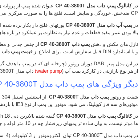
ر
کاتالوگ پمپ داب مدل
CP 40-3800T
CP ضدخش، خوردگی و سایش است. فلنج ها را به صورت مرکزی می توان سفارش داد.
ر
پمپ آب داب مدل
CP 40-3800T
پورتهای فلنج دار بکار برده شده 
بالا بودن عمر مفید قطعات و عدم نیاز به نظارت بر عملکرد در بازه ه
ازل های مکش و دهش
پمپ داب
CP 40-3800T
و با استاندارد DIN قابل سفارش است. برای اطلاع از
قیمت پمپ داب مدل 3800T
در این مدل پمپ DAB دوران روتور (چرخانه ای که در 
از هر نوع پارازیتی در کارکرد پمپ آب (
water pump)
داب مدل CP 40-3800T ممانعت می کند.
دیگر ویژگی های پمپ داب مدل CP 40-3800T
فت و روتور
پمپ داب مدل
CP 40-3800T
از استنلس استیل 304 است و در ساخت سیل میکانیکی نیز از آلیاژ کربن/گرافیک استفاده شده. از
موتورهای سه فاز کوپلینگ می شود. موتور این پمپ از نوع IE3 با بازدهی مورد انتظار است.
ر
کاتالوگ پمپ داب مدل CP 40-3800T
ها موثر نیست، به بیان ساده تر پمپهای زیرفشار چه در 10 متر لوله و چه در حداکثر ارتفاعشان به یک میزان پرتاب را دارند.
ر پمپ داب مدل CP 40-3800T توان الکتروموتور از 3 کیلووات (4 اسب بخار) به شکل سه فاز است که حرف T نشاندهنده سه فاز بودن برق مورد استفاده در این