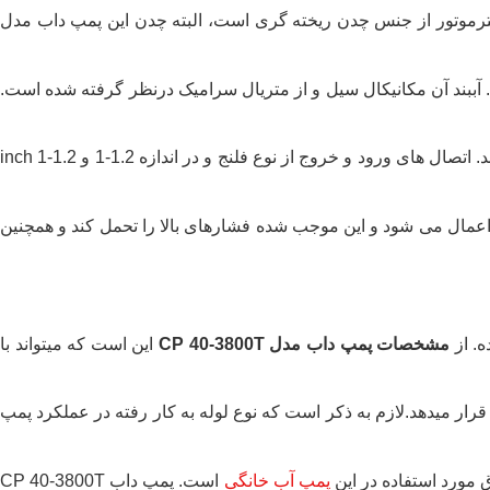
ه پمپ و ساپورت کننده الکترموتور از جنس چدن ریخته گری است، البته چدن این پمپ داب مدل
. آببند آن مکانیکال سیل و از متریال سرامیک درنظر گرفته شده است.
از جنس چدنی و مطابق با استاندارد PN16 به همراه محل نصب گیج فشار از رزوه می باشد. اتصال های ورود و خروج از نوع فلنج و در اندازه 1.2-1 و 1.2-1 inch
برینگ ها اعمال می شود و این موجب شده فشارهای بالا را تحمل کند و همچنین
مشخصات پمپ داب مدل CP 40-3800T
این است که میتواند با
 دیسشارژ (خروجی) را مورد پوشش قرار میدهد.لازم به ذکر است که نوع لوله به کار رفته در عملکرد پمپ
پمپ آب خانگی
است. پمپ داب CP 40-3800T