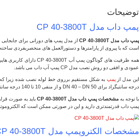
توضیحات
پمپ داب مدل CP 40-3800T
مپ داب مدل
CP 40-3800T
از مدل پمپ های دورانی برای جابجایی س
است که با پیروی از پارامترها و دستورالعمل های منحصربفردی ساخته
همه ظرفیت های گوناگون 
عمودی و افقی دو روش نصب مدل CP پمپ آب داب می باشد.
ین مدل از
پمپ
درجه سانتیگراد برای DN 40 – DN 50 و از منفی 10 تا 140 درجه سانتیگراد برای دیگر ظرفیت ها چون ظرفیت CP 40-3800T است.
ا توجه به
مشخصات پمپ داب مدل CP 40-3800T
باید به صورت قرار
پمپ داب قدرتمندتری دارید و این در صورتی ممکن است که الکتروموت
مشخصات الکتروپمپ مدل CP 40-3800T