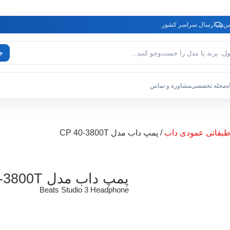
من
ارسال سراسر کشور
ج
حصول
ه
مجله تخصصی
مشاوره و تماس
بقاتی عمودی داب
/ پمپ داب مدل CP 40-3800T
پمپ داب مدل CP 40-3800T
Beats Studio 3 Headphone