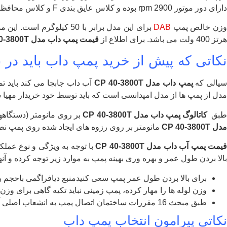
دارای دور موتور 2900 rpm بوده و کلاس عایق بندی F و کلاس محافظت IP55 را دارد.
زن خالص پمپ
DAB
برای این مدل برابر با 50 کیلوگرم است. این مدل
هرتز 400 ولت می باشد. برای اطلاع از
قیمت پمپ داب مدل CP 40-3800T
نکاتی که پیش از خرید پمپ داب باید در
یالی که
پمپ داب مدل CP 40-3800T
آب داب جابجا می کند باید ت
مدل از پمپ ها از مدل امپدانسی است که باید توسط خود خریدار مهیا 
بق
کاتالوگ پمپ داب مدل CP 40-3800T
بر روی مانومتر (دستگاههای
مدل CP 40-3800T
مانومتر بر روی رزوه های ایجاد شده روی پمپ ن
یمت پمپ آب داب مدل
CP 40-3800T
بالا بردن طول عمر و بهره وری بهینه پمپ به موارد زیر توجه کرده و آنها ر
برای بالا بردن طول عمر پمپ سعی کنیدمنبع دیافراگمی باحجم بی
وزن لوله ها را مهار کرده، پمپ زمینی نباید تکیه گاهی برای وز
طبق مبحث 16 مقررات ساختمان اتصال پمپ به انشعاب اصلی آب شهری غیرقانونی بوده به همین جهت پمپ رابا یک شیریکطرفه به سیستم آب شهری متصل کنید.
نکاتی پیرامون انتخاب پمپ داب