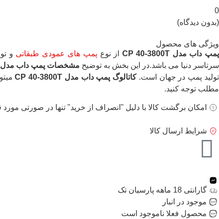
0
(بدون دیدگاه)
ویژگی های محصول
مپ داب مدل CP 40-3800T
از نوع
پمپ های عمودی طبقاتی
و تول
سرتاسر دنیا می باشد.در این بخش به توضیح
مشخصات پمپ داب مدل CP 40-3800T
ولید پمپ در جهان است.
کاتالوگ پمپ داب مدل CP 40-3800T
میتوا
مطلب توجه کنید.
امکان برگشت کالا با دلیل "انصراف از خرید" تنها در صورتی مورد ق
شرایط ارسال کالا
گارانتی 18 ماهه پارسیان تک
موجود در انبار
محصول فعلا ناموجود است