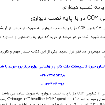
رنتی
مند شوید. شما در هر مرحله از خرید که نیاز به راهنمایی و مشاور
 مهمی را مد نظر قرار دهید. یکی از این نکات بسیار مهم و کاربرد
.
اسان
خبره
تاسیسات دات کام
و راهنمایی برای بهترین خرید با ش
۰۲۱-۷۷۶۵۵۳۸۸
09123434398
استفاده می شود?” answer-1=” بهتر است بدانید که کپسول آتش نشانی 3 کیلویی CO2