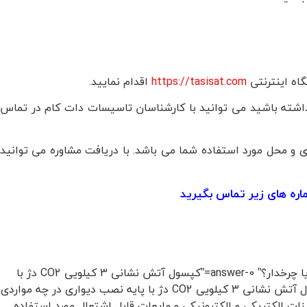
https://tasisat.com
اقدام نمایید.
ه داشته باشید می توانید با کارشناسان تاسیسات دات کام در تماس
ی و محل مورد استفاده شما می باشد. با دریافت مشاوره می توانید
ماره های زیر تماس بگیرید
[sc_fs_multi_faq headline-0=”h2″ question-0=”کپسول آتش نشانی 3 کیلویی CO2 دژ با پایه نصب دیواری به صورت ساده می باشد یا چرخدار؟” answer-0=”کپسول آتش نشانی 3 کیلویی CO2 دژ با
پایه نصب دیواری با توجه به وزن پایینی که دارد به صورت ساده و دستی موجود است.” image-0=”” headline-1=”h2″ question-1=”کپسول آتش نشانی 3 کیلویی CO2 دژ با پایه نصب دیواری در چه مواردی
 دژ با پایه نصب دیواری برای اطفای حریق تجهیزات الکتریکی و الکترونیکی و مایعات قابل اشتعال مورد استفاده