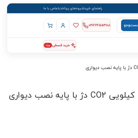
راهنمای خرید
شیوه‌های پرداخت
تماس با ما
ست‌وجو
02177655388
خرید قسطی
ویژه