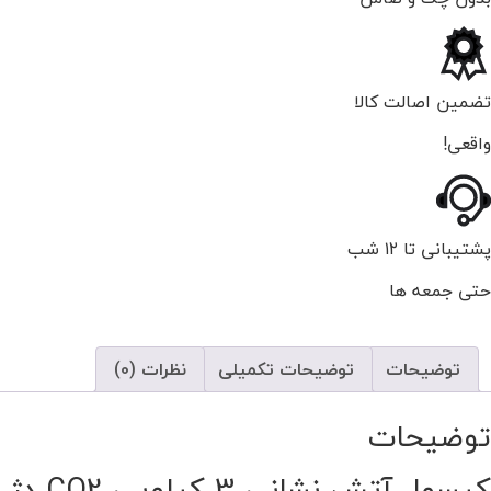
تضمین اصالت کالا
واقعی!
پشتیبانی تا ۱۲ شب
حتی جمعه ها
توضیحات
توضیحات تکمیلی
نظرات (0)
توضیحات
کپسول آتش نشانی 3 کیلویی CO2 دژ با پایه نصب دیواری