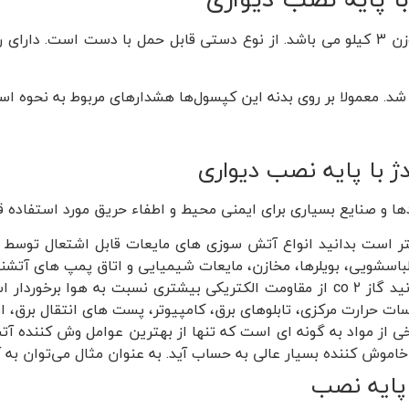
کپسول آتش نشانی 3 کیلویی CO2 دژ با پایه نصب دیواری دارای وزن 3 کیلو می باشد. از نوع دس
. معمولا بر روی بدنه این کپسول‌ها هشدارهای مربوط به نحوه است
اسشویی، بویلرها، مخازن، مایعات شیمیایی و اتاق پمپ های آتشنشا
همان طور که می دانید گاز ۲ co از مقاومت الکتریکی بیشتری نسبت ب
ات حرارت مرکزی، تابلوهای برق، کامپیوتر، پست های انتقال برق، ایس
ی از مواد به گونه ای است که تنها از بهترین عوامل وش کننده آت