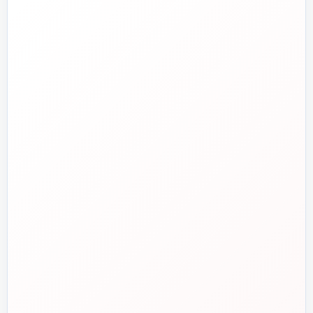
تلفن فروش
☎️
۰۲۱-۷۷۶۵۵۳۸۸
خط دوم فروش
📞
۰۲۱-۷۷۵۳۸۳۱۱
واتساپ
💬
۰۹۱۲-۳۴۳-۴۳۹۸
ایمیل
✉️
info@tasisat.com
دفتر مرکزی
📍
تهران، طالقانی، بین بهار و شریعتی، پلاک ۹۵
ساعت پاسخگویی
🕘
روزهای کاری، ۹ تا ۱۸