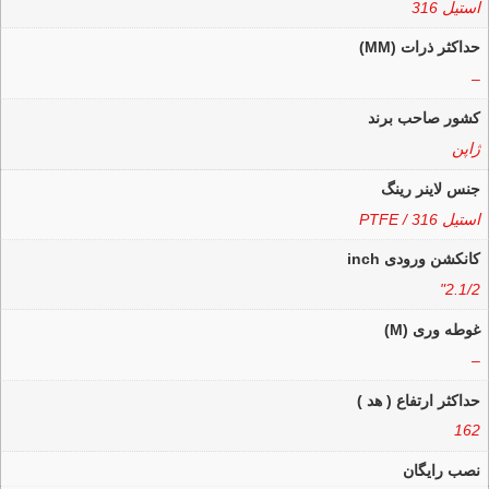
استیل 316
حداکثر ذرات (MM)
–
کشور صاحب برند
ژاپن
جنس لاینر رینگ
استیل 316 / PTFE
کانکشن ورودی inch
2.1/2"
غوطه وری (M)
–
حداکثر ارتفاع ( هد )
162
نصب رایگان