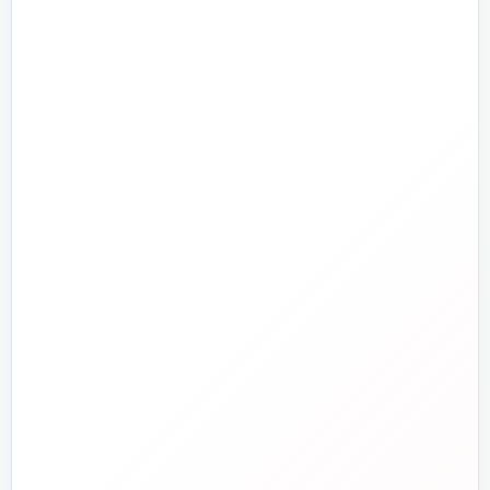
تأسیسات گرمایشی
پمپ و آبرسانی
تجهیزات استخر و جکوزی
تصفیه آب و هوا
ابزارآلات
ابزار دقیق و کنترل
تجهیزات آتش‌نشانی
راهنما و خدمات مشتریان
جدید
تاسیسات دات‌کام