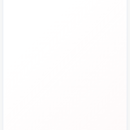
راهنما و خدمات مشتریان
جدید
تاسیسات دات‌کام
تلفن فروش
☎️
۰۲۱-۷۷۶۵۵۳۸۸
خط دوم فروش
📞
۰۲۱-۷۷۵۳۸۳۱۱
واتساپ
💬
۰۹۱۲-۳۴۳-۴۳۹۸
ایمیل
✉️
info@tasisat.com