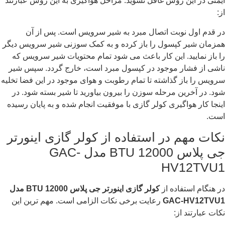
ایمنی در این روش غافل نشوید. مراحل هواگیری به این روش عبارتند
از:
در قدم اول نوبت اتصال مبرد به شیر سرویس است. پس از آن
همزمان شیر کپسول را باز کرده و به کمک سوزنی شیر سرویس دیگر
را باز نمایید. این کار باعث می شود تمام محتویات شیر سرویس که
ناشی از فشار موجود در کپسول مبرد است، خارج گردد. سپس شیر
سرویس را باز گذاشته تا تمام رطوبت و هوای موجود در این فضا تخلیه
شود. در آخرین مرحله سوزن را بیرون بیاورید تا شیر بسته شود. در
اینجا کار هواگیری کولر گازی با موفقیت انجام شده و به پایان رسیده
است.
نکات مهم در استفاده از کولر گازی اینورتر
جی پلاس 12000 BTU مدل GAC-
HV12TVU1
در هنگام استفاده از
کولر گازی اینورتر جی پلاس 12000
BTU
مدل
GAC-HV12TVU1
رعایت برخی نکات الزامی است. مهم ترین این
نکات عبارتند از: