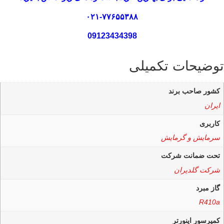
۰۲۱-۷۷۶۵۵۳۸۸
09123434398
توضیحات تکمیلی
کشور صاحب برند
ایران
کاربری
سرمایش و گرمایش
تحت ضمانت شرکت
شرکت گلدیران
گاز مبرد
R410a
کمپرسور اینورتر