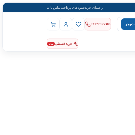
راهنمای خرید
شیوه‌های پرداخت
تماس با ما
‌وجو
02177655388
خرید قسطی
ویژه