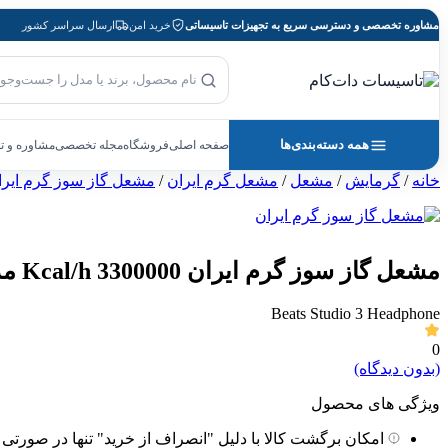
پرش
مشاوره تخصصی و دسترسی سریع به تجهیزات تاسیساتی
خرید امن
ارسال سراسر کشور
به
محتوا
بازگشت به صفحه اصلی
جست‌وجوی محصول
همه دسته‌بندی‌ها
صفحه اصلی
فروشگاه
مجله تخصصی
مشاوره و 
خانه
/
گرمایش
/
مشعل
/
مشعل گرم ایران
/
مشعل گاز سوز گرم ایرا
مشعل گاز سوز گرم ایران 3300000 Kcal/h مدل GNG 90/30
Beats Studio 3 Headphone
0
(بدون دیدگاه)
ویژگی های محصول
امکان برگشت کالا با دلیل "انصراف از خرید" تنها در صورتی 