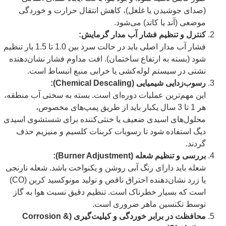
(صدای جوشیدن یا غلغل)، کاهش انتقال حرارت و خوردگی
موضعی (آند یا کاتد) می‌شود.
کنترل و تنظیم فشار آب مدار گرمایش:
فشار آب مدار اصلی باید در حالت سرد بین 1.0 تا 1.5 بار تنظیم
شود (بسته به ارتفاع ساختمان). افت مداوم فشار نشان‌دهنده
نشتی در سیستم لوله‌کشی یا خرابی منبع انبساط است.
رسوب‌زدایی شیمیایی (Chemical Descaling):
این مهم‌ترین عملیات دوره‌ای است. بسته به سختی آب منطقه،
هر 1 تا 3 سال یکبار باید از طریق پمپ‌های مخصوص،
محلول‌های اسیدی ضعیف یا خنثی‌کننده برای شستشوی اسیدی
دیگ استفاده شود تا رسوبات کربنات کلسیم و منیزیم حذف
گردند.
بررسی و تنظیم شعله (Burner Adjustment):
شعله باید دارای رنگ آبی روشن و یکنواخت باشد. شعله نارنجی
یا زرد نشان‌دهنده احتراق ناقص و تولید مونوکسید کربن (CO)
است که بسیار خطرناک است. تنظیم دقیق نسبت هوا به گاز
توسط تکنسین ماهر ضروری است.
محافظت در برابر خوردگی و کیلیت‌گیری (Corrosion &