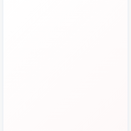
۰۲۱-۷۷۶۵۵۳۸۸
خط دوم فروش
📞
۰۲۱-۷۷۵۳۸۳۱۱
واتساپ
💬
۰۹۱۲-۳۴۳-۴۳۹۸
ایمیل
✉️
info@tasisat.com
دفتر مرکزی
📍
تهران، طالقانی، بین بهار و شریعتی، پلاک ۹۵
ساعت پاسخگویی
🕘
روزهای کاری، ۹ تا ۱۸