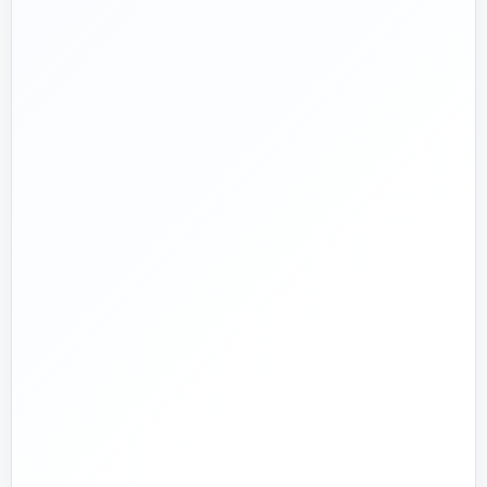
📅
از ۱۳۹۲
تجربه تخصصی در بازار تأسیسات و ساختمان
🛡️
پشتیبانی واقعی
پاسخ‌گویی پیش از خرید و پیگیری پس از تحویل
🏗️
صفر تا صد
تیم اجرای ساختمان؛ از بررسی و طراحی تا اجرا و تحویل
🏭