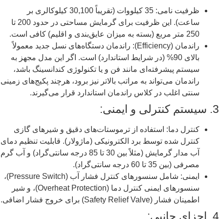
ظرفیت نامی: 35 کیلووات (تقریباً 30,100 کیلوکالری بر
ساعت). این ظرفیت برای گرمایش مساحتی در حدود 200 تا
250 متر مربع (بسته به میزان عایق‌بندی و اقلیم) کافی است.
راندمان (Efficiency): راندمان دستگاه‌های نسل جدید معمولاً
بالای 90% (در شرایط استاندارد) است. اگر این مدل مجهز به
سیستم پیشرفته‌ای مانند فن و یا تکنولوژی کندانسینگ باشد،
راندمان می‌تواند به مراتب بالاتر نیز برود، هرچند پکیج‌های زمینی
سنتی اغلب در کلاس راندمان استاندارد قرار می‌گیرند.
3. سیستم کنترلی و ایمنی:
کنترل دما: استفاده از ترموستات‌های دقیق و شیرهای گازی
کنترل شده توسط برد الکترونیکی (ماژولار). قابلیت تنظیم دمای
آب مدار گرمایش (مثلاً بین 30 تا 85 درجه سانتی‌گراد) و آب گرم
مصرفی (بین 35 تا 60 درجه سانتی‌گراد).
ایمنی: شامل سنسورهای کنترل فشار آب (Pressure Switch)،
سنسورهای ایمنی کنترل دما (Overheat Protection)، و شیر
اطمینان فشار (Safety Relief Valve) برای خروج فشار اضافی.
4. اجزای جانبی: