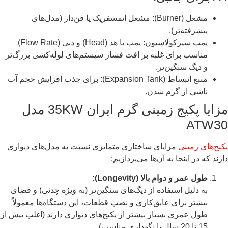
مشعل (Burner): مشعل اتمسفریک یا فن‌دار (مدل‌های
پیشرفته‌تر).
پمپ سیرکولاسیون: پمپ با هد (Head) و دبی (Flow Rate)
مناسب برای غلبه بر افت فشار سیستم‌های لوله‌کشی بزرگ‌تر
و دیگ سنگین‌تر.
منبع انبساط (Expansion Tank): برای جذب افزایش حجم آب
ناشی از گرم شدن.
مزایا پکیج زمینی گرم ایران 35KW مدل
ATW30
پکیج‌های زمینی
مزایای ساختاری متمایزی نسبت به مدل‌های دیواری
دارند که در اینجا به آن‌ها می‌پردازیم:
طول عمر و دوام بالا (Longevity):
به دلیل استفاده از دیگ‌های سنگین‌تر (به ویژه چدنی) و فضای
بیشتر برای عایق‌کاری و نصب قطعات، این دستگاه‌ها معمولاً
طول عمری بسیار بیشتر از پکیج‌های دیواری دارند (اغلب بیش از
15 تا 20 سال با نگهداری مناسب).