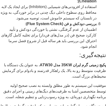
Chelation):
استفاده از افزودنی‌های شیمیایی (Inhibitors) برای ایجاد یک لایه
محافظ روی سطوح داخلی دیگ چدنی در برابر خوردگی، به ویژه
در تابستان که سیستم خاموش است، توصیه می‌شود.
بررسی دودکش و فن (Flue System Check):
اطمینان از عدم گرفتگی، نشتی یا خوردگی دودکش و تأیید
کارکرد صحیح فن (در مدل‌های فن‌دار) برای تخلیه کامل گازهای
احتراق. این بررسی باید هر ساله قبل از شروع فصل سرما
انجام شود.
نتیجه‌گیری:
پکیج زمینی گرم ایران 35KW مدل ATW30
، به عنوان یک دستگاه با
ظرفیت متوسط رو به بالا، یک راهکار قدرتمند و بادوام برای گرمایش
محیط‌های بزرگ است.
موفقیت این سیستم به طور مطلق وابسته به نصب صحیح اولیه
توسط متخصصین آشنا به ظرفیت‌های دیگ‌های زمینی و اجرای دقیق
برنامه نگهداری دوره‌ای، به ویژه رسوب‌زدایی و تنظیم شعله، است.
این دستگاه، سرمایه‌گذاری بلندمدتی است که با دقت نگهداری، سال‌ها