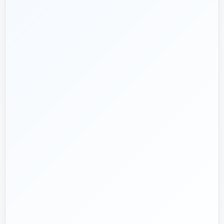
شریک فنی
ساختمان
۱۳۹۲
هدف ما:
پیشنهاد فنی درست، قیمت منصفانه و پشتیبانی‌ای که بعد
🎯
از پرداخت تمام نشود؛ چون یک انتخاب اشتباه در تأسیسات، ممکن
است سال‌ها هزینه انرژی و تعمیر ایجاد کند.
تماس با کارشناس واقعی
پروژه دارم؛ راهنمایی‌ام کنید