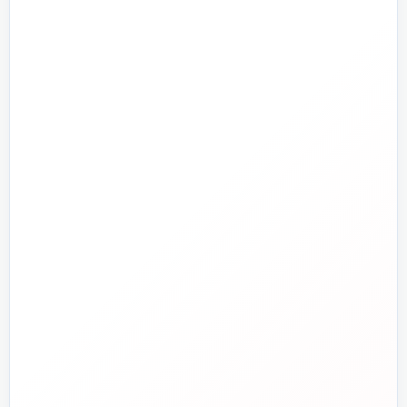
پمپ و آبرسانی
تجهیزات استخر و جکوزی
تصفیه آب و هوا
ابزارآلات
ابزار دقیق و کنترل
تجهیزات آتش‌نشانی
راهنما و خدمات مشتریان
جدید
تاسیسات دات‌کام
تلفن فروش
☎️