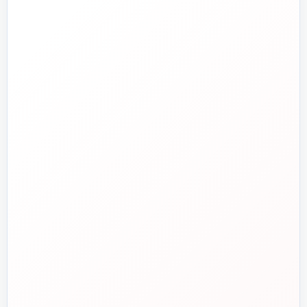
تلفن فروش
☎️
۰۲۱-۷۷۶۵۵۳۸۸
خط دوم فروش
📞
۰۲۱-۷۷۵۳۸۳۱۱
واتساپ
💬
۰۹۱۲-۳۴۳-۴۳۹۸
ایمیل
✉️
info@tasisat.com
دفتر مرکزی
📍
تهران، طالقانی، بین بهار و شریعتی، پلاک ۹۵
ساعت پاسخگویی
🕘
روزهای کاری، ۹ تا ۱۸