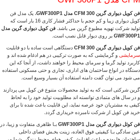
فن کویل دیواری گرین 300 CFM
مدل
GWF300P1
، یک مدل فن
کویل دیواری زیبا و کم حجم با حداکثر فشار کاری 16 بار است که
تولید شرکت تهویه مطبوع گرین می باشد.
فن کویل دیواری گرین مدل
GWF300P1
بر روی دیوار قابل نصب است.
فن کویل دیواری گرین 300 CFM
دستگاهی است ساده با دو قابلیت
سرمایشی
و گرمایشی که به صورت ترکیبی در هم ادغام شده اند و
کاربرد تولید گرما و سرمای محیط را خواهند داشت، از آنجا که این
دستگاه در انواع ساختمان های اداری، تجاری و حتی مسکونی استفاده
می شود می توان گفت دامنه استفاده آن بسیار وسیع است.
گرین شرکتی است که به تولید محصولات متنوع فن کویل می پردازند
و در سال های متمادی توانسته اند مطلوبیت تولید خود را به لحاظ
کیفی به مشتریان خود عرصه نماید، این قابلیت باعث شده تا برای
خرید فن کویل از شرکت نامبرده خریداری گردد.
فن کوئل دیواری گرین مدل
GWF300P1
بـا ظاهری متفاوت و زیبا، در
عین سادگی بـا کیفیتی فوق العاده، زینت بخـش فضای داخلی
ساختمان ها بوده و باعث افزایش کیفی هوای محیط زندگی شما می