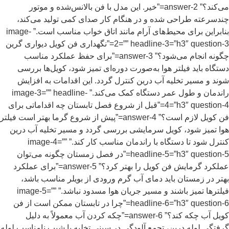
می‌کند؟” answer-2=”خیر. این مدل با فن بالانس‌شده و موتور
چندسرعته طراحی شده و در هنگام کار صدای کمی تولید می‌کند،
بنابراین برای محیط‌های آرام مانند اتاق خواب مناسب است.” image-
2=”” headline-3=”h3″ question-3=”نگهداری فن کویل دیواری گرین
چگونه انجام می‌شود؟” answer-3=”برای حفظ عملکرد مناسب
دستگاه باید فیلتر هوا به‌صورت دوره‌ای تمیز شود، کویل‌ها بررسی
شوند و مسیر تخلیه آب درین کنترل گردد. این اقدامات به افزایش
راندمان و طول عمر دستگاه کمک می‌کند.” image-3=”” headline-
4=”h3″ question-4=”قبل از شروع فصل تابستان چه اقداماتی برای
فن کویل لازم است؟” answer-4=”پیش از شروع گرما بهتر است فیلتر
هوا تمیز شود، کویل سرمایشی بررسی گردد و مسیر تخلیه آب درین
کنترل شود تا دستگاه با راندمان مناسب کار کند.” image-4=””
headline-5=”h3″ question-5=”در فصل زمستان چگونه می‌توان
عملکرد گرمایش فن کویل را بهتر کرد؟” answer-5=”برای عملکرد
بهتر در زمستان باید دمای آب گرم ورودی از بویلر مناسب باشد،
فیلترها تمیز باشند و مسیر جریان هوا مسدود نباشد.” image-5=””
headline-6=”h3″ question-6=”چرا در تابستان ممکن است از فن
کویل آب چکه کند؟” answer-6=”چکه کردن آب معمولاً به دلیل
گرفتگی لوله درین، تجمع آلودگی در سینی تخلیه یا شیب نامناسب لوله