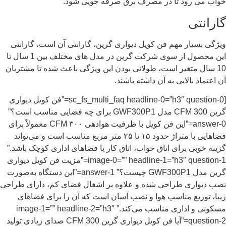
خواب می رود تا در مصرف برق صرفه جویی شود.
گارانتی
ویژگی بسیار مهم فن کویل دیواری گرین، گارانتی آن است، گارانتی
این محصول از سوی شرکت گرین در مدل های مختلف بین 1 سال تا
10 سال متغیر است، طولانی بودن این ویژگی باعث شده تا مشتریان
آن اعتماد بالایی به آن داشته باشند.
[sc_fs_multi_faq headline-0=”h3″ question-0=”فن کویل دیواری
گرین 300 CFM مدل GWF300P1 برای چه فضایی مناسب است؟”
answer-0=”این فن کویل با ظرفیت هوادهی ۳۰۰ CFM معمولاً برای
فضاهایی با متراژ حدود ۱۵ تا ۲۵ متر مربع مناسب است و می‌تواند
گزینه خوبی برای اتاق خواب، اتاق کار یا فضاهای اداری کوچک باشد.”
image-0=”” headline-1=”h3″ question-1=”مزیت فن کویل دیواری
گرین مدل GWF300P1 چیست؟” answer-1=”این دستگاه به‌صورت
نصب دیواری طراحی شده و علاوه بر اشغال فضای کم، دارای طراحی
زیبا، توزیع مناسب هوا و نصب آسان است که آن را برای فضاهای
مسکونی و اداری مناسب می‌کند.” image-1=”” headline-2=”h3″
question-2=”آیا فن کویل دیواری گرین 300 CFM صدای زیادی تولید