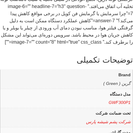
تخلیه آب اتفاق می‌افتد.” image-6=”” headline-7=”h3″ question-
7=”چرا سرمایش یا گرمایش فن کویل در برخی مواقع کاهش پیدا
می‌کند؟” answer-7=”کاهش عملکرد دستگاه ممکن است به دلیل
گرفتگی فیلتر هوا، مناسب نبودن دمای آب ورودی از چیلر یا بویلر و یا
کاهش جریان هوا در محیط باشد. سرویس دوره‌ای می‌تواند این مشکل
را برطرف کند.” image-7=”” count=”8″ html=”true” css_class=””]
توضیحات تکمیلی
Brand
گرین ( Green )
مدل دستگاه
GWF300P1
تحت ضمانت شرکت
شرکت پشم شیشه پارس
مدت گارانتی