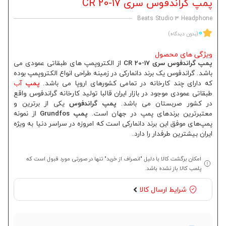
پمپ گراندفوس سری CR 20-17
Beats Studio 3 Headphone
0
(بدون دیدگاه)
ویژگی های محصول
پمپ گراندفوس سری CR 20-17
از الکتروپمپ های طبقاتی عمودی می
باشد. گراندفوس یک برند دانمارکی در زمینه طراحی انواع الکتروپمپ بوده
که دارای چند کارخانه در تمامی کشورهای اروپا می باشد.
پمپ
آب
طبقاتی عمودی موجود در بازار ایران قالبا تولید کارخانه گراندفوس واقع
در کشور صربستان می باشد.
پمپ گراندفوس
یکی از برترین و
معتبرترین برندهای پمپ در جهان است.
پمپ Grundfos
از نمونه
پمپ‌های موفق این برند دانمارکی است که امروزه در سراسر دنیا به ویژه
ایران بیشترین طرفدار را دارد.
امکان برگشت کالا با دلیل "انصراف از خرید" تنها در صورتی مورد قبول است که
پلمب کالا باز نشده باشد.
شرایط ارسال کالا