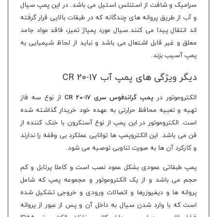
سرامیک و شافت از استنلس استیل می باشد. در این پمپ سیال
و آب از طریق پروانه های چندگانه که در طبقات بالایی قرار گرفته
اند انتقال پیدا می کنند.سیال مورد پمپاژ تمیز، فاقد مواد جامد
معلق و غیر قابل اشتعال می باشد و نباید از لحاظ شیمیایی به
پمپ آسیب بزند.
دیگر ویژگی های پمپ آب CR 20-17
الکتروموتور در
پمپ گراندفوس سری CR 20-17
از نوع سه فاز
تهیه و تعبیه محافظ حرارتی به عهده خود خریدار گذاشته شده
است. الکتروموتور در این پمپ از نوع آسنکرون با خنک کننده از
فن می باشد. این الکتروپمپ ها توانایی عملکرد بی وقفه را ندارند
و کارکرد آن ها به صورت تناوبی توصیه می شود.
پمپ طبقاتی عمودی بشکل عمود نصب است و کاملا پرتابل و کم
حجم می باشد و از یک الکتروموتور و مجموعه پمپ که شامل
پروانه ها و دیفیوزرها و اتصالات ورودی و خروجی تشکیل شده
است که با وارد شدن سیال به داخل آن و پس از عبور از پروانه