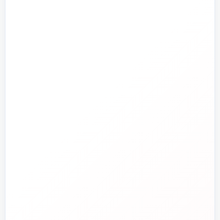
تجهیزات استخر و جکوزی
تصفیه آب و هوا
ابزارآلات
ابزار دقیق و کنترل
تجهیزات آتش‌نشانی
راهنما و خدمات مشتریان
جدید
تاسیسات دات‌کام
تلفن فروش
☎️
۰۲۱-۷۷۶۵۵۳۸۸