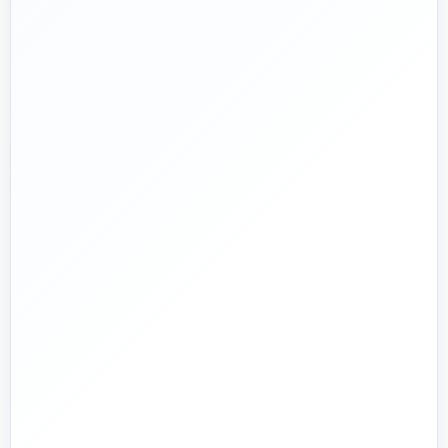
از ۱۳۹۲
تجربه تخصصی در بازار تأسیسات و ساختمان
🛡️
پشتیبانی واقعی
پاسخ‌گویی پیش از خرید و پیگیری پس از تحویل
🏗️
صفر تا صد
تیم اجرای ساختمان؛ از بررسی و طراحی تا اجرا و تحویل
🏭
تولید + تأمین
تولید مستقیم بخشی از قطعات و تأمین تجهیزات تخصصی