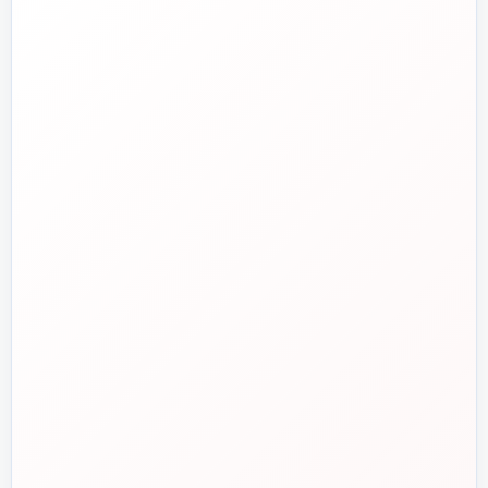
خط دوم فروش
📞
۰۲۱-۷۷۵۳۸۳۱۱
واتساپ
💬
۰۹۱۲-۳۴۳-۴۳۹۸
ایمیل
✉️
info@tasisat.com
دفتر مرکزی
📍
تهران، طالقانی، بین بهار و شریعتی، پلاک ۹۵
ساعت پاسخگویی
🕘
روزهای کاری، ۹ تا ۱۸