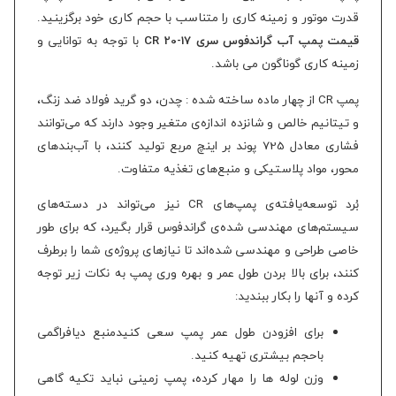
قدرت موتور و زمینه کاری را متناسب با حجم کاری خود برگزینید.
قیمت پمپ آب گراندفوس سری CR 20-17
با توجه به توانایی و
زمینه کاری گوناگون می باشد.
پمپ CR از چهار ماده ساخته شده : چدن، دو گرید فولاد ضد زنگ،
و تیتانیم خالص
و شانزده اندازه‌ی متغیر وجود دارند که می‌توانند
فشاری معادل 725 پوند بر اینچ مربع تولید کنند، با آب‌بندهای
محور، مواد پلاستیکی و منبع‌های تغذیه متفاوت.
بُرد توسعه‌یافته‌ی پمپ‌های CR نیز می‌تواند در دسته‌های
سیستم‌های مهندسی شده‌ی گراندفوس قرار بگیرد، که برای طور
خاصی طراحی و مهندسی شده‌اند تا نیازهای پروژه‌ی شما را برطرف
کنند
، برای بالا بردن طول عمر و بهره وری پمپ به نکات زیر توجه
کرده و آنها را بکار ببندید:
برای افزودن طول عمر پمپ سعی کنیدمنبع دیافراگمی
باحجم بیشتری تهیه کنید.
وزن لوله ها را مهار کرده، پمپ زمینی نباید تکیه گاهی