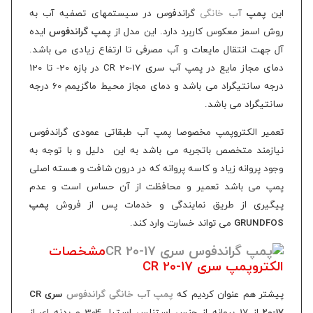
این
پمپ
آب
خانگی
گراندفوس در سیستمهای تصفیه آب به
روش اسمز معکوس کاربرد دارد. این مدل از
پمپ گراندفوس
ایده
آل
جهت
انتقال مایعات و آب مصرفی تا ارتفاع زیادی می باشد.
دمای مجاز مایع در پمپ آب سری CR 20-17 در بازه 20- تا 120
درجه سانتیگراد می باشد و دمای مجاز محیط ماگزیمم 60 درجه
سانتیگراد می باشد.
تعمیر الکتروپمپ مخصوصا پمپ آب طبقاتی عمودی گراندفوس
نیازمند متخصص باتجربه می باشد به این دلیل و با توجه به
وجود پروانه زیاد و کاسه پروانه که در درون شافت و هسته اصلی
پمپ می باشد تعمیر و محافظت از آن حساس
است و عدم
پیگیری از طریق نمایندگی و خدمات پس از فروش
پمپ
GRUNDFOS
می تواند خسارت وارد کند.
مشخصات
الکتروپمپ سری CR 20-17
پیشتر هم عنوان کردیم که
پمپ آب خانگی گراندفوس
سری CR
20-17
از 17 پروانه از جنس استنلس استیل 304 و بدنه ای از