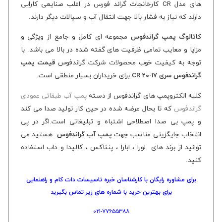
های مدل CR کارخانجات گراند فورس در اغلب صنایعی کارایی
دارند که نیاز به فشار بالا جهت انتقال آب و سیالات دیگر دارند.
کاتالوگ پمپ گراندفوس
مجموعه ای کامل و جامع از ویژگی و
مزایا و معایب تمامی ظرفیت های گفته شده در بالا می باشد. با
توجه به کیفیت خوب محصولات شرکت گراندفوس
قیمت پمپ
گراندفوس سری CR 20-17
برای خریداران بسیار منطقی است.
کلیه الکتروپمپ های گراندفوس از دسته
پمپ آب طبقاتی عمودی
گراندفوس
که تا بحال عرضه شده در حین کار تولید صدا می کند
و پمپ بی صدا اصطلاحی اشتباه و تبلیغاتی است.اگر در پی
انتخاب جایگزینی مناسب جهت
پمپ آب گراندفوس
هستید می
توانید از برند های لورا ، ابارا ، پنتاکس ، کالپدا و داب استفاده
کنید.
برای مشاوره رایگان با کارشناسان خبره
تاسیسات دات کام
و راهنمایی
برای بهترین خرید با شماره های زیر تماس بگیرید
۰۲۱-۷۷۶۵۵۳۸۸