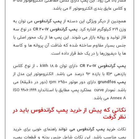
فشار بالا می رود. این پمپ دارای کلاس حفاظتی الکتروموتور IP55
و کلاس عایق بندی الکتروموتور F می باشد.
همچنین از دیگر ویژگی این دسته از
پمپ گراندفوس
می توان به
وزن 219 کیلوگرم اشاره کرد.
پمپ گراندفوس CR 20-17
در نوع سه
فاز تولید و روانه بازار می شوند. این پمپ ها از یک محور اصلی با
جنس بسیار مقاوم ساخته شده که شافت آن پروانه ها و کاسه
ها یا دیفیوزرها را در یک خط قرار داده است.
پمپ گراندفوس CR 20-17
دارای توان 18.5 kWh ، از نوع کلاس
بازدهی IE3 با بازده 92 درصد می باشد. الکتروموتور این مدل از
پمپ grundfos
دارای دور موتور 2950 rpm (دور در دقیقه) می
باشد. نمودار curve عملکرد پمپ مطایق با استاندارد ISO 9906:1999
Annex A می باشد.
نکاتی که پیش از خرید پمپ گراندفوس باید در
نظر گرفت
نکات
خرید پمپ گراندفوس می تواند
راهنمای خوبی برای خرید
پمپ مناسب باشد. این نکات شامل جنس بدنه و قطعات پمپ،