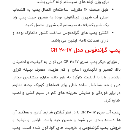
برای وزن
لوله های سیستم لوله کشی باشد.
طبق مبحث 16 مقررات ساختمان اتصال پمپ به انشعاب
اصلی آب شهری غیرقانونی بوده به همین جهت پمپ رابا
یک شیریکطرفه به سیستم آب شهری متصل کنید.
الکترو پمپ های گراندفوس ساخت کشور دانمارک بوده و
دارای ضمانت نامه ابتین می باشد.
پمپ گراندفوس مدل CR 20-17
از مزایای دیگر پمپ سری CR 20-17 می توان به کیفیت و اطمینان
بالا، تعمیر و نگهداری آسان و کم هزینه، مصرف بهینه انرژی
،راندمان بالا با قابلیت کارکرد به طور دائم ،دارای بیشترین میزان
دبی و هد ،ساختار ساده خطی برای فضاهای کوچک ،بدنه مقاوم
در برابر خوردگی و سایش ،هزینه های کم در سیم کشی و نصب
اشاره کرد.
پمپ آب سری CR 20-17
با در نظر گرفتن شرایط کاری و عملکرد آن
ها دسته بندی می شود و همین دید باعث طراحی و تولید و
فروش پمپ گراندفوس
با ظرفیت های گوناگون شده است. پمپ