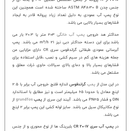
جنس
چدن ASTM A48-30 B ساخته شده است همچنین این
نوع پمپ آب عمودی به دلیل تعداد زیاد پروانه قادر به ایجاد
فشارهای بسیار بالایی می باشد.
حداکثر هد خروجی
پمپ آب خانگی
203 متر یا 20.3 بار می
باشد.برای این دسته حداکثر دبی نیز 21
m³/h
می باشد.
پمپ
آبرسانی عمودی طبقاتی گراندفوس سری CR دارای مزایایی من
جمله هزینه های کم در سیم کشی و نصب ،
قابل استفاده برای
فشارهای بسیار بالا و دمای بالای سیالات حاوی ذرات معلق و
مشتعل می باشد.
در این مدل از
پمپ
گراندفوس
اندازه فلنج خروجی آب برابر با 2.5
اینچ معادل با حدودا 65 میلیمتر است و نیز مطابق با استاندارد
DIN و فشار PN25 می باشد. آببند این سری از
پمپ
grundfos
از
نوع مکانیکال سیل می باشد. سایز لوله کشی این پمپ برابر 2 اینچ
می باشد.
در
پمپ آب سری CR 20-17
بلبرینگ ها از نوع محوری و از جنس