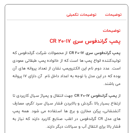
توضیحات
توضیحات تکمیلی
توضیحات
پمپ گراندفوس سری CR 20-17
پمپ گراندفوس سری CR 20-17
از محصولات شرکت گراندفوس که
تولیدکننده انواع پمپ ها است که از خانواده پمپ طبقاتی عمودی
است. عدد دوم نام این الکتروپمپ نشان از تعداد پروانه های آن
بوده که در این مدل با توجه به اعداد داخل نام آن دارای 17 پروانه
می باشند.
از
پمپ گراندفوس CR 20-17
جهت انتقال و پمپاژ سیال کاربردی تا
ارتفاع بسیار بالا ،گردش و بالابردن فشار سیال سرد /گرم، مصارف
آتشنشانی، پرکن مخازن و برج ها استفاده می شود. همه پمپ
های مدل CR گراندفوس در اغلب صنایع کاربرد دارند که نیاز به
فشار بالا برای انتقال آب و سیالات دیگر دارند.