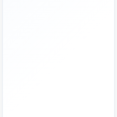
🛡️
پشتیبانی واقعی
پاسخ‌گویی پیش از خرید و پیگیری پس از تحویل
🏗️
صفر تا صد
تیم اجرای ساختمان؛ از بررسی و طراحی تا اجرا و تحویل
🏭
تولید + تأمین
تولید مستقیم بخشی از قطعات و تأمین تجهیزات تخصصی