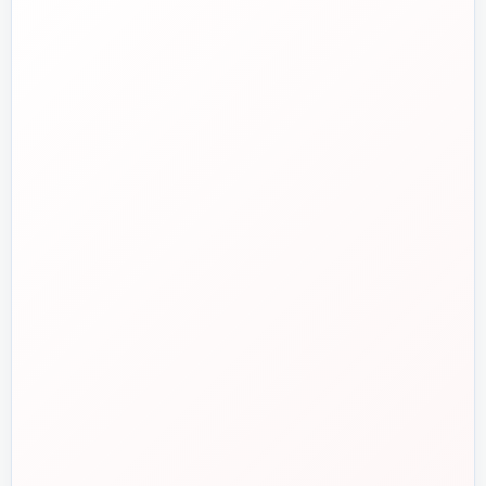
ایمیل
✉️
info@tasisat.com
دفتر مرکزی
📍
تهران، طالقانی، بین بهار و شریعتی، پلاک ۹۵
ساعت پاسخگویی
🕘
روزهای کاری، ۹ تا ۱۸