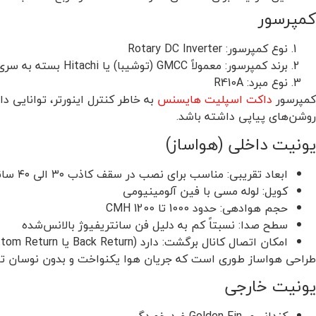
کمپرسور
نوع کمپرسور: Rotary DC Inverter
برند کمپرسور: معمولاً GMCC (توشیبا) یا Hitachi بسته به سری تولید
نوع مبرد: R410A
کمپرسور
داکت اسپلیت هایسنس
به خاطر کنترل اینورتر، توانایی د
روشن‌های پیاپی داشته باشد.
یونیت داخلی (هواساز)
ابعاد تقریبی: مناسب برای نصب در سقف کاذب ۳۰ الی ۴۰ سانتی
کویل: لوله مسی با فین آلومینیومی
حجم هوادهی: حدود 1000 تا 1200 CMH
سطح صدا: نسبتاً کم به دلیل فن سانتریفیوژ بالانس‌شده
امکان اتصال کانال برگشت: دارد (Back Return یا Bottom Return)
طراحی هواساز طوری است که جریان هوا یکنواخت و بدون نوسان توزیع می‌شود، به‌خصوص
یونیت خارجی