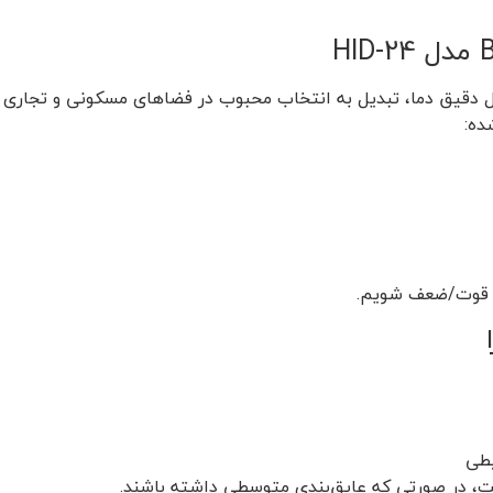
ده:
قاط قوت/ضعف شویم.