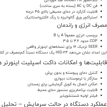
کندانسور Golden Fin ضد خوردگی
فن DC یا AC (بسته به سری ساخت)
قابلیت کارکرد در دمای محیطی بالای ۴۵ درجه
استراکچر ورق گالوانیزه با رنگ الکترواستاتیک
مصرف انرژی و راندمان
برچسب انرژی معمولاً A یا B
COP حدود 3.2 تا 3.5
SEER نزدیک 16 برای نسخه‌های اینورتر واقعی
این اعداد نشان می‌دهد HID‑24 یک دستگاه نسبتاً کم‌مصرف در کلاس خودش است.
قابلیت‌ها و امکانات داکت اسپلیت اینورتر هایسنس 24000 TU
کنترل دمای پیوسته و بدون پرش
سازگار با ترموستات دیواری
امکان اتصال به کویل گرمایشی برای زمستان
قابلیت برنامه‌ریزی سنسور دمای محیط
فیلتر اولیه شستشو‌پذیر
عملکرد دستگاه در حالت سرمایش – تحلیل 