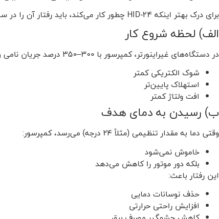
برای درک بهتر اینکه HID‑24 چطور کار می‌کند، باید رفتار آن را در سه لحظه کلیدی بررسی کنیم:
الف) لحظه شروع کار
در دستگاه‌های غیراینورتر، کمپرسور با 300–350 درصد جریان نامی روشن می‌شود، اما HID‑24 به‌کمک اینورتر راه‌اندازی نرم دارد. این یعنی:
شوک الکتریکی کمتر
استهلاک پایین‌تر
افت ولتاژ کمتر
ب) رسیدن به دمای هدف
وقتی دما به مقدار تنظیمی (مثلاً ۲۴ درجه) می‌رسد، کمپرسور:
خاموش نمی‌شود
بلکه دور موتور را کاهش می‌دهد
این رفتار باعث:
حذف نوسانات دمایی
افزایش راحتی حرارتی
کاهش چشمگیر مصرف برق