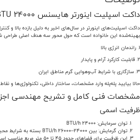
داکت اسپلیت اینورتر هایسنس 24000 BTU مدل HID-24
بهینه‌شده این خانواده است که حول محور سه هدف اصلی طراحی ش
۱. راندمان انرژی بالا
۲. قابلیت کارکرد آرام و پایدار
۳. سازگاری با شرایط آب‌وهوایی گرم مناطق ایران
حالا بیایید پله‌پله وارد مشخصات، ساختار داخلی، تکنولوژی‌ها و ن
مشخصات فنی کامل و تشریح مهندسی اجزا
ظرفیت اسمی
توان سرمایش: 24000 BTU/h
توان گرمایش: بین 24000–26000 BTU/h بسته به شرایط محیطی
این ظرفیت برای فضاهای حدود ۴۵ تا ۵۰ متر مربع مناسب است، در صورتی که عایق‌بندی متوسطی داشته باشند.