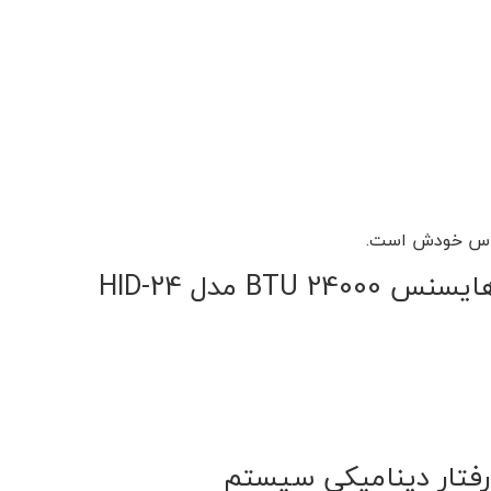
B مدل HID-24
رفتار دینامیکی سیستم