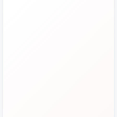
تلفن فروش
☎️
۰۲۱-۷۷۶۵۵۳۸۸
خط دوم فروش
📞
۰۲۱-۷۷۵۳۸۳۱۱
واتساپ
💬
۰۹۱۲-۳۴۳-۴۳۹۸
ایمیل
✉️
info@tasisat.com
دفتر مرکزی
📍
تهران، طالقانی، بین بهار و شریعتی، پلاک ۹۵
ساعت پاسخگویی
🕘
روزهای کاری، ۹ تا ۱۸