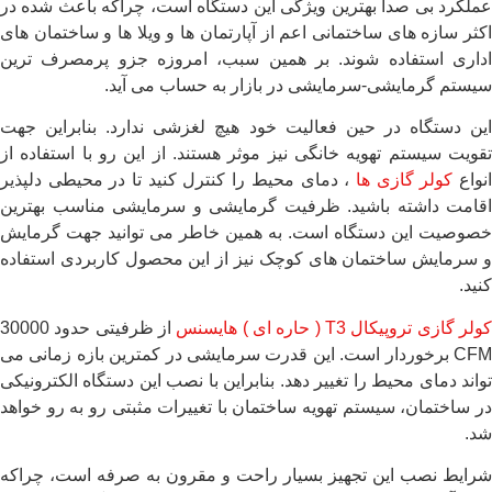
عملکرد بی صدا بهترین ویژگی این دستگاه است، چراکه باعث شده در
اکثر سازه های ساختمانی اعم از آپارتمان ها و ویلا ها و ساختمان های
اداری استفاده شوند. بر همین سبب، امروزه جزو پرمصرف ترین
سیستم گرمایشی-سرمایشی در بازار به حساب می آید.
این دستگاه در حین فعالیت خود هیچ لغزشی ندارد. بنابراین جهت
تقویت سیستم تهویه خانگی نیز موثر هستند. از این رو با استفاده از
نواع
کولر گازی ها
، دمای محیط را کنترل کنید تا در محیطی دلپذیر
اقامت داشته باشید‌. ظرفیت گرمایشی و سرمایشی مناسب بهترین
خصوصیت این دستگاه است. به همین خاطر می توانید جهت گرمایش
و سرمایش ساختمان های کوچک نیز از این محصول کاربردی استفاده‌
کنید.
ولر گازی تروپیکال T3 ( حاره ای ) هایسنس
از ظرفیتی حدود 30000
CFM برخوردار است. این قدرت سرمایشی در کمترین بازه زمانی می
تواند دمای محیط را تغییر دهد. بنابراین با نصب این دستگاه الکترونیکی
در ساختمان، سیستم تهویه ساختمان با تغییرات مثبتی رو به رو خواهد
شد.
شرایط نصب این تجهیز بسیار راحت و مقرون به صرفه است، چراکه