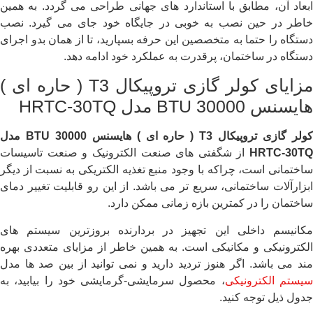
ابعاد آن، مطابق با استاندارد های جهانی طراحی می گردد. به همین
خاطر در حین نصب به خوبی در جایگاه خود جای می گیرد. نصب
دستگاه را حتما به متخصصین این حرفه بسپارید، تا از همان بدو اجرای
دستگاه در ساختمان، پرقدرت به عملکرد خود ادامه دهد.
مزایای کولر گازی تروپیکال T3 ( حاره ای )
هایسنس BTU 30000 مدل HRTC-30TQ
ولر گازی تروپیکال
T3
( حاره ای ) هایسنس
BTU 30000
مدل
HRTC-30TQ
از شگفتی های صنعت الکترونیک و صنعت تاسیسات
ساختمانی است، چراکه با وجود منبع تغذیه الکتریکی به نسبت از دیگر
ابزارآلات ساختمانی، سریع تر می باشد. از این رو قابلیت تغییر دمای
ساختمان را در کمترین بازه زمانی ممکن دارد.
مکانیسم داخلی این تجهیز در بردارنده بروزترین سیستم های
الکترونیکی و مکانیکی است. به همین خاطر از مزایای متعددی بهره
مند می باشد. اگر هنوز تردید دارید و نمی توانید از بین صد ها مدل
یستم الکترونیکی
، محصول سرمایشی-گرمایشی خود را بیابید، به
جدول ذیل توجه کنید.