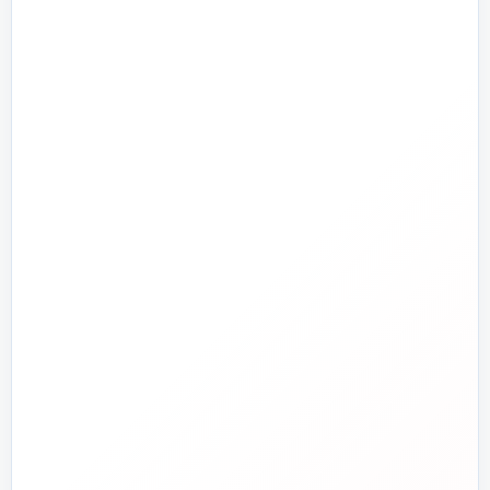
تأسیسات گرمایشی
پمپ و آبرسانی
تجهیزات استخر و جکوزی
تصفیه آب و هوا
ابزارآلات
ابزار دقیق و کنترل
تجهیزات آتش‌نشانی
راهنما و خدمات مشتریان
جدید
تاسیسات دات‌کام