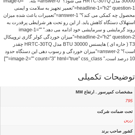
30000 مدل HRTC-30TQ می شود؟” answer-0=”بله.” image-0=””
headline-1=”h2″ question-1=”تعمیر تجهیز به سلامت و ایمنی
محصول چه کمکی می کند؟” answer-1=”تعمیرات باعث شده میزان
استهلاک دستگاه کاهش یابد. از این رو تحت هر شرایطی پرقدرت به
روند گرمایشی و سرمایشی خود ادامه می دهد.” image-1=””
headline-2=”h2″ question-2=”میزان خوردگی کولر گازی تروپیکال
T3 ( حاره ای ) هایسنس BTU 30000 مدل HRTC-30TQ چقدر
است؟” answer-2=”میزان خوردگی و رسوب دهی این دستگاه حدود
10 درصد است.” image-2=”” count=”3″ html=”true” css_class=””]
توضیحات تکمیلی
مشخصات کمپرسور . ارتفاع MM
795
تحت ضمانت شرکت
زرین
کشور صاحب برند