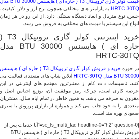
قیمت کولر گازی تروپیکال T3 ( حاره ای ) هایسنس BTU 30000 مدل
HRTC-30TQ
به پارامتر های مختلفی همچون نرخ ارز و دلار، کیفیت،
جنس، نوع متریال و ابعاد دستگاه بستگی دارد. از این رو در هر زمان
انواع این سیستم با قیمت های مختلفی به فروش می رسد.
خرید اینترنتی کولر گازی تروپیکال T3 (
حاره ای ) هایسنس BTU 30000 مدل
HRTC-30TQ
ر حوزه
خرید و فروش کولر گازی تروپیکال T3 ( حاره ای ) هایسنس
BTU 3000 مدل HRTC-30TQ
آنلاین شاپ های متعددی فعالیت می
کنند. تاسیسات دات کام از معتبرترین مجتمع های اینترنتی در این
عرصه کاری است، چراکه رمز موفقیت آن، توزیع اجناس اصل و
مقرون به صرفه می باشد. به همین خاطر در تمام ایام سال، مشتریان
متعددی را به خود جلب می کند و همواره از بازاری پررونق با سیری
صعودی بهره مند است.
[sc_fs_multi_faq headline-0=”h2″ question-0=”آیا خدمات پس از
فروش شامل کولر گازی تروپیکال T3 ( حاره ای ) هایسنس BTU