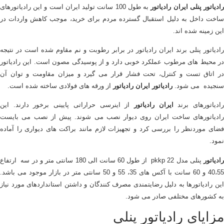
ادیاتور پنلی ایران رادیاتور
به طول 100 سانت تولید ایران است و این رادیاتورهای
ساخت داخل به دلیل استقبال گسترده مردم برای خرید، موجب کاهش واردات در
این زمینه شده اند.
رادیاتور پنلی برند ایران رادیاتور در برابر رطوبت و نم مقاوم شده است در نتیجه
در محیط های مرطوب عملکرد خوبی دارد و از پوسیدگی مصون است. این رادیاتور
در اتاق تست و کنترل، تحت فشار قرار می گیرد و میزان مقاومت و توان آن
سنجیده می شود.
رادیاتور ایران رادیاتور
از ورقه های فولادی ساخته شده است.
ادیاتورهای برند
ایران رادیاتور
از اینرسی حراراتی پایینی برخور دارند. این
رادیاتورهای ساخت ایران ر
وی دیوار نصب می شوند. پیش از نصب می بایست
فضای موردنظر را بررسی کرد و تجهیزات لازم مانند براکت های دیواری را آماده
نمود.
ادیاتور
پنلی مدل pkkp 22 از طول 60 سانت الی 180 سانتی
متر و در سه ارتفاع
40،55 و 60 سانت با آکس های 35، 55 و 50 سانتی متر در بازار موجود می باشد.
این رادیاتورها به دلیل رضایتمندی مصرف کنندگان و داشتن استانداردهای مورد نیاز
به کشورهای مختلفی صادر می شود.
مزایای رادیاتور پنلی