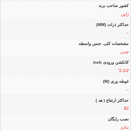
کشور صاحب برند
ژاپن
حداکثر ذرات (MM)
–
مشخصات کلی. جنس واسطه
چدن
کانکشن ورودی inch
2.1/2"
غوطه وری (M)
–
حداکثر ارتفاع ( هد )
82
نصب رایگان
ندارد