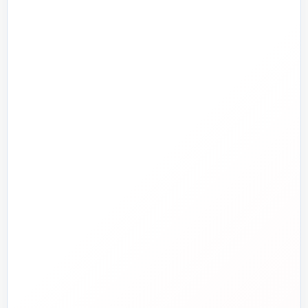
پمپ و آبرسانی
تجهیزات استخر و جکوزی
تصفیه آب و هوا
ابزارآلات
ابزار دقیق و کنترل
تجهیزات آتش‌نشانی
راهنما و خدمات مشتریان
جدید
تاسیسات دات‌کام