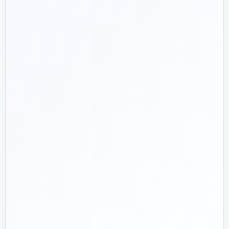
شریک فنی
ساختمان
۱۳۹۲
هدف ما:
پیشنهاد فنی درست، قیمت منصفانه و پشتیبانی‌ای که بعد
🎯
از پرداخت تمام نشود؛ چون یک انتخاب اشتباه در تأسیسات، ممکن
است سال‌ها هزینه انرژی و تعمیر ایجاد کند.
تماس با کارشناس واقعی
پروژه دارم؛ راهنمایی‌ام کنید