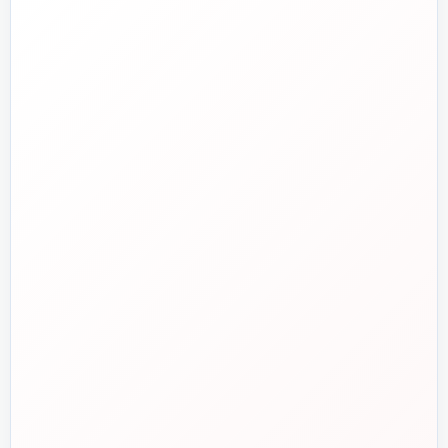
تلفن فروش
☎️
۰۲۱-۷۷۶۵۵۳۸۸
خط دوم فروش
📞
۰۲۱-۷۷۵۳۸۳۱۱
واتساپ
💬
۰۹۱۲-۳۴۳-۴۳۹۸
ایمیل
✉️
info@tasisat.com
دفتر مرکزی
📍
تهران، طالقانی، بین بهار و شریعتی، پلاک ۹۵
ساعت پاسخگویی
🕘
روزهای کاری، ۹ تا ۱۸