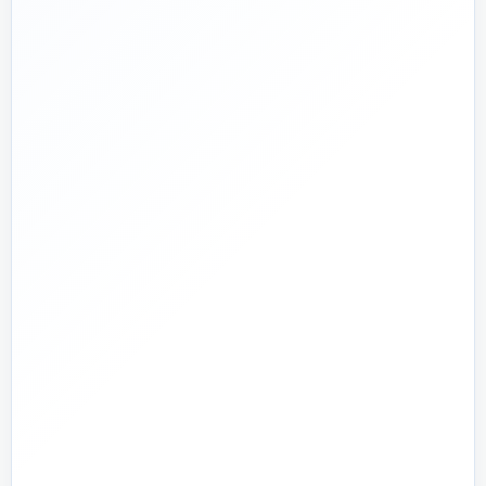
🛡️
پشتیبانی واقعی
پاسخ‌گویی پیش از خرید و پیگیری پس از تحویل
🏗️
صفر تا صد
تیم اجرای ساختمان؛ از بررسی و طراحی تا اجرا و تحویل
🏭
تولید + تأمین
تولید مستقیم بخشی از قطعات و تأمین تجهیزات تخصصی