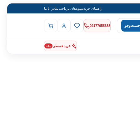
راهنمای خرید
شیوه‌های پرداخت
تماس با ما
جست‌وجو
02177655388
خرید قسطی
ویژه