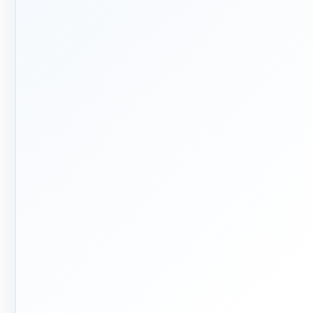
🛡️
📅
۱۳۹۲
پشتیبانی
واقعی
ربه تخصصی در بازار تأسیسات
ساختمان
پاسخ‌گویی پیش از خرید و پیگیری
پس از تحویل
🏭
🏗
فر تا صد
تولید + تأمین
م اجرای ساختمان؛ از بررسی و
تولید مستقیم بخشی از قطعات و
احی تا اجرا و تحویل
تأمین تجهیزات تخصصی