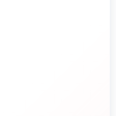
تاسیسات دات‌کام
ت
TASISAT.COM — مرجع تخصصی تأسیسات ساختمان
✓ انتخاب فنی
✓ قیمت شفاف
✓ پشتیبانی واقعی
✓ اجرای تخصصی