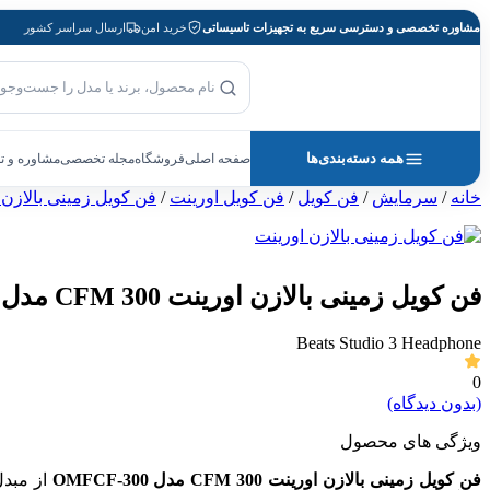
پرش
مشاوره تخصصی و دسترسی سریع به تجهیزات تاسیساتی
خرید امن
ارسال سراسر کشور
به
محتوا
بازگشت به صفحه اصلی
جست‌وجوی محصول
همه دسته‌بندی‌ها
صفحه اصلی
فروشگاه
مجله تخصصی
مشاوره و 
خانه
/
سرمایش
/
فن کویل
/
فن کویل اورینت
/
فن کویل زمینی بالازن 
فن کویل زمینی بالازن اورینت 300 CFM مدل OMFCF-300
Beats Studio 3 Headphone
0
(بدون دیدگاه)
ویژگی های محصول
فن کویل زمینی بالازن اورینت 300
CFM
مدل
OMFCF-300
از مبدل