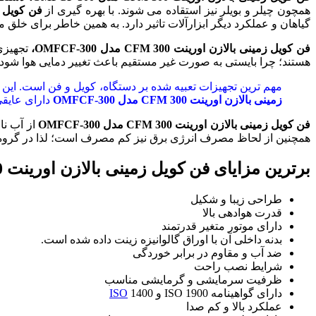
همچون چیلر و بویلر نیز استقاده می شوند. با بهره گیری از
فن کویل زم
گیاهان و عملکرد دیگر ابزارآلات تاثیر دارد. به همین خاطر برای خل
فن کویل زمینی بالازن اورینت 300
CFM
مدل
OMFCF-300
،
تجهیزی
هستند؛ چرا بایستی به صورت غیر مستقیم باعث تغییر دمایی هوا شود.
مهم ترین تجهیزات تعبیه شده بر دستگاه، کویل و فن است. این 
زمینی بالازن اورینت 300
CFM
مدل
OMFCF-300
دارای عایقی
فن کویل زمینی بالازن اورینت 300
CFM
مدل
OMFCF-300
از آب نا
همچنین از لحاظ مصرف انرژی برق نیز کم مصرف است؛ لذا در گروه +A قرار دار
برترین مزایای فن کویل زمینی بالازن اورینت 300 CFM مدل OMFCF-300
طراحی زیبا و شکیل
قدرت هوادهی بالا
دارای موتور متغیر قدرتمند
بدنه داخلی آن با اوراق گالوانیزه زینت داده شده است.
ضد آب و مقاوم در برابر خوردگی
شرایط نصب راحت
ظرفیت سرمایشی و گرمایشی مناسب
دارای گواهینامه ISO 1900 و
1400
ISO
عملکرد بالا و کم صدا