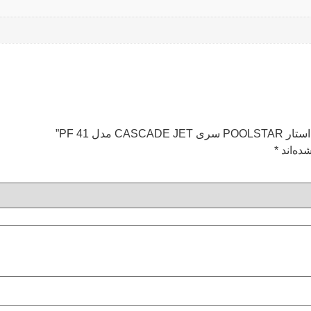
ل PF 41”
ده‌اند
*