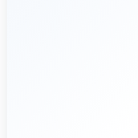
🛡️
📅
۱۳۹۲
پشتیبانی
واقعی
ربه تخصصی در بازار تأسیسات
ساختمان
پاسخ‌گویی پیش از خرید و پیگیری
پس از تحویل
🏭
🏗
فر تا صد
تولید + تأمین
م اجرای ساختمان؛ از بررسی و
تولید مستقیم بخشی از قطعات و
احی تا اجرا و تحویل
تأمین تجهیزات تخصصی