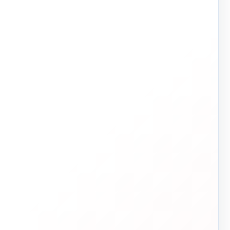
تاسیسات دات‌کام
ت
TASISAT.COM — مرجع تخصصی تأسیسات ساختمان
✓ انتخاب فنی
✓ قیمت شفاف
✓ پشتیبانی واقعی
✓ اجرای تخصصی