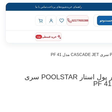
راهنمای خرید
شیوه‌های پرداخت
تماس با ما
جست‌وجو
02177655388
خرید قسطی
ویژه
سر فواره برنزی استخر پول استار POOLSTAR سری