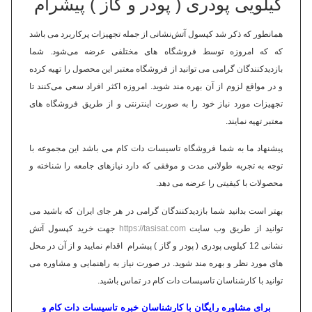
کیلویی پودری ( پودر و گاز ) پیشرام
همانطور که ذکر شد کپسول آتش‌نشانی از جمله تجهیزات پرکاربرد می باشد
که که امروزه توسط فروشگاه های مختلفی عرضه می‌شود. شما
بازدیدکنندگان گرامی می توانید از فروشگاه معتبر این محصول را تهیه کرده
و در مواقع لزوم از آن بهره مند شوید. امروزه اکثر افراد سعی می‌کنند تا
تجهیزات مورد نیاز خود را به صورت اینترنتی و از طریق فروشگاه های
معتبر تهیه نمایند.
پیشنهاد ما به شما فروشگاه تاسیسات دات کام می باشد این مجموعه با
توجه به تجربه طولانی مدت و موفقی که دارد نیازهای جامعه را شناخته و
محصولات با کیفیتی را عرضه می دهد.
بهتر است بدانید شما بازدیدکنندگان گرامی در هر جای ایران که باشید می
توانید از طریق وب سایت
https://tasisat.com
جهت خرید کپسول آتش
نشانی 12 کیلویی پودری ( پودر و گاز ) پیشرام اقدام نمایید و از آن در محل
های مورد نظر و بهره مند شوید. در صورت نیاز به راهنمایی و مشاوره می
توانید با کارشناسان تاسیسات دات کام در تماس باشید.
برای مشاوره رایگان با کارشناسان
خبره
تاسیسات دات کام
و