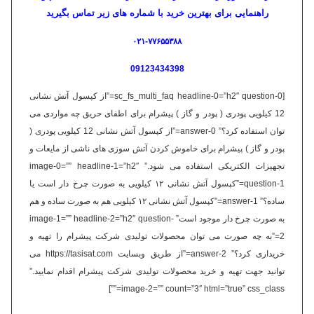
راهنمایی برای بهترین خرید با شماره های زیر تماس بگیرید
۰۲۱-۷۷۶۵۵۳۸۸
09123434398
[sc_fs_multi_faq headline-0=”h2″ question-0=”از کپسول آتش نشانی
12 کیلویی پودری ( پودر و گاز ) پیشرام برای اطفای حریق چه مواردی می
توان استفاده کرد؟” answer-0=”از کپسول آتش نشانی 12 کیلویی پودری (
پودر و گاز ) پیشرام برای خاموش کردن آتش سوزی های ناشی از مایعات و
تجهیزات الکتریکی استفاده می شود.” image-0=”” headline-1=”h2″
question-1=”کپسول آتش نشانی ۱۲ کیلویی به صورت چرخ دار است یا
ساده؟” answer-1=”کپسول آتش نشانی ۱۲ کیلویی هم به صورت ساده و هم
به صورت چرخ دار موجود است” image-1=”” headline-2=”h2″ question-
2=”به چه صورت می توان محصولات تولیدی شرکت پیشرام را تهیه و
خریداری کرد؟” answer-2=”از طریق وبسایت https://tasisat.com می
توانید جهت تهیه و خرید محصولات تولیدی شرکت پیشرام اقدام نمایید.”
image-2=”” count=”3″ html=”true” css_class=””]