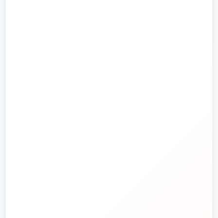
تأسیسات سرمایشی
پرمراجعه
تأسیسات گرمایشی
پمپ و آبرسانی
تجهیزات استخر و جکوزی
تصفیه آب و هوا
ابزارآلات
ابزار دقیق و کنترل
تجهیزات آتش‌نشانی
راهنما و خدمات مشتریان
جدید
تاسیسات دات‌کام