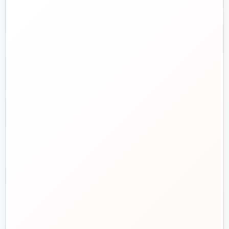
تلفن فروش
☎️
۰۲۱-۷۷۶۵۵۳۸۸
خط دوم فروش
📞
۰۲۱-۷۷۵۳۸۳۱۱
واتساپ
💬
۰۹۱۲-۳۴۳-۴۳۹۸
ایمیل
✉️
info@tasisat.com
دفتر مرکزی
📍
تهران، طالقانی، بین بهار و شریعتی، پلاک ۹۵
ساعت پاسخگویی
🕘
روزهای کاری، ۹ تا ۱۸