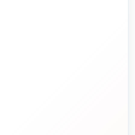
تاسیسات دات‌کام
ت
TASISAT.COM — مرجع تخصصی تأسیسات ساختمان
✓ انتخاب فنی
✓ قیمت شفاف
✓ پشتیبانی واقعی
✓ اجرای تخصصی