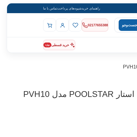
راهنمای خرید
شیوه‌های پرداخت
تماس با ما
جست‌وجو
02177655388
خرید قسطی
ویژه
 مدل PVH10