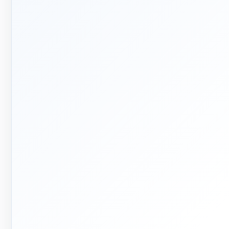
🛡️
📅
۱۳۹۲
پشتیبانی
واقعی
ربه تخصصی در بازار تأسیسات
ساختمان
پاسخ‌گویی پیش از خرید و پیگیری
پس از تحویل
🏭
🏗
فر تا صد
تولید + تأمین
م اجرای ساختمان؛ از بررسی و
تولید مستقیم بخشی از قطعات و
احی تا اجرا و تحویل
تأمین تجهیزات تخصصی