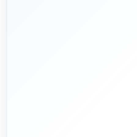
🏭
🏗
فر تا صد
تولید +
تأمین
م اجرای ساختمان؛ از بررسی و
احی تا اجرا و تحویل
تولید مستقیم بخشی از قطعات و
تأمین تجهیزات تخصصی