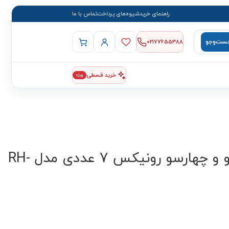
راهنمای خرید
شیوه‌های پرداخت
تماس با ما
ست‌وجو
02177655388
خرید قسطی
ویژه
ست پیچ گوشتی دوسو و چهارسو رونیکس 7 عددی مدل RH-