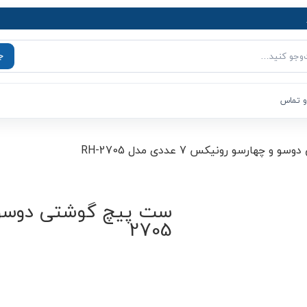
ج
و تماس
هارسو رونیکس 7 عددی مدل RH-2705
2705