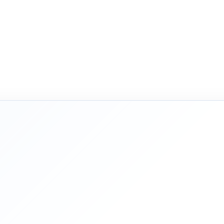
شریک فنی
از 
تج
و 