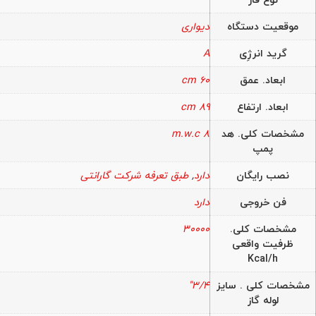
موقعیت دستگاه
دیواری
گرید انرژِی
A
ابعاد. عمق
60 cm
ابعاد. ارتفاع
89 cm
مشخصات کلی. هد
8 m.w.c
پمپ
نصب رایگان
دارد
,
طبق تعرفه شرکت گارانتی
فن خروجی
دارد
مشخصات کلی.
30000
ظرفیت واقعی
Kcal/h
مشخصات کلی . سایز
3/4"
لوله گاز