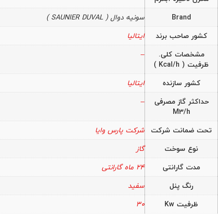
Brand
سونیه دوال ( SAUNIER DUVAL )
کشور صاحب برند
ایتالیا
مشخصات کلی.
–
ظرفیت ( Kcal/h )
کشور سازنده
ایتالیا
حداکثر گاز مصرفی
–
M3/h
تحت ضمانت شرکت
شرکت پارس وایا
نوع سوخت
گاز
مدت گارانتی
24 ماه گارانتی
رنگ پنل
سفید
ظرفیت Kw
30