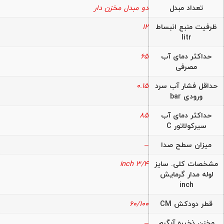
تعداد مبدل
دو مبدل مخزن دار
ظرفیت منبع انبساط
12
litr
حداکثر دمای آب
65
مصرفی
حداقل فشار آب سرد
0.15
ورودی bar
حداکثر دمای آب
85
سیرکولاتور C
میزان سطح صدا
–
مشخصات کلی. سایز
3/4 inch
لوله مدار گرمایش
inch
قطر دودکش CM
60/100
مخزن ذخیره آبگرم
–