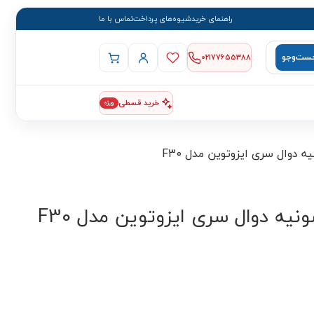
راهنمای خرید
شیوه‌های پرداخت
تماس با ما
ست‌وجو
02177655388
خرید قسطی
ویژه