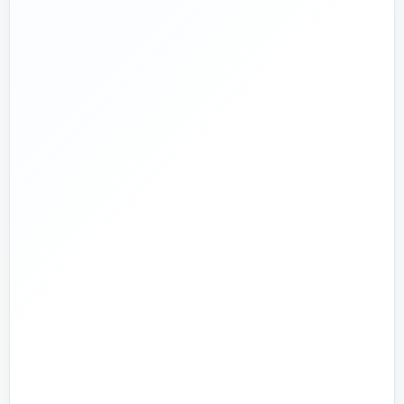
🛡️
پشتیبانی واقعی
پاسخ‌گویی پیش از خرید و پیگیری پس از تحویل
🏗️
صفر تا صد
تیم اجرای ساختمان؛ از بررسی و طراحی تا اجرا و تحویل
🏭
تولید + تأمین
تولید مستقیم بخشی از قطعات و تأمین تجهیزات تخصصی