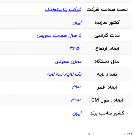
تحت ضمانت شرکت
شرکت پلاستونیک
کشور سازنده
ایران
مدت گارانتی
5 سال ضمانت تعویض
ابعاد. ارتفاع
3350
مدل دستگاه
مخزن عمودی
تعداد لایه
تک لاایه
,
سه لایه
ابعاد. قطر
2900
ابعاد . طول CM
3000
کشور صاحب برند
ایران