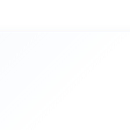
شریک فنی
از 
تج
و 