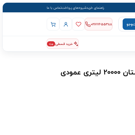
راهنمای خرید
شیوه‌های پرداخت
تماس با ما
وجو
02177655388
خرید قسطی
ویژه
 عمودی