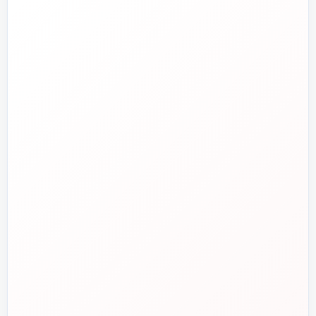
تلفن فروش
☎️
۰۲۱-۷۷۶۵۵۳۸۸
خط دوم فروش
📞
۰۲۱-۷۷۵۳۸۳۱۱
واتساپ
💬
۰۹۱۲-۳۴۳-۴۳۹۸
ایمیل
✉️
info@tasisat.com
دفتر مرکزی
📍
تهران، طالقانی، بین بهار و شریعتی، پلاک ۹۵
ساعت پاسخگویی
🕘
روزهای کاری، ۹ تا ۱۸