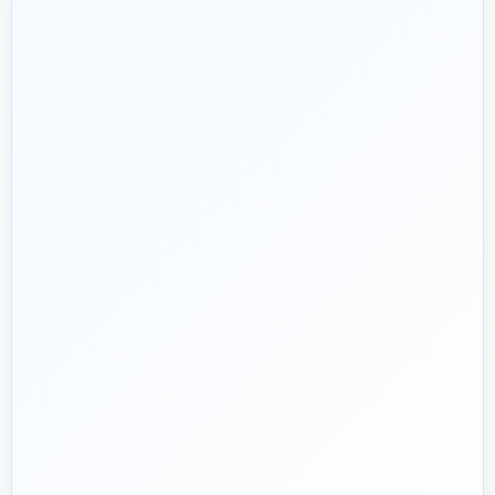
شریک فنی
ساختمان
۱۳۹۲
هدف ما:
پیشنهاد فنی درست، قیمت منصفانه و پشتیبانی‌ای که بعد
🎯
از پرداخت تمام نشود؛ چون یک انتخاب اشتباه در تأسیسات، ممکن
است سال‌ها هزینه انرژی و تعمیر ایجاد کند.
تماس با کارشناس واقعی
پروژه دارم؛ راهنمایی‌ام کنید