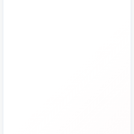
تأسیسات گرمایشی
پمپ و آبرسانی
تجهیزات استخر و جکوزی
تصفیه آب و هوا
ابزارآلات
ابزار دقیق و کنترل
تجهیزات آتش‌نشانی
راهنما و خدمات مشتریان
جدید
تاسیسات دات‌کام