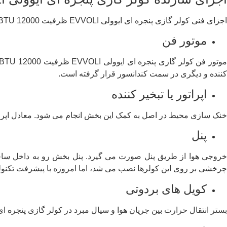
اجزای فنی کولر گازی پنجره ای ایوولی EVVOLI ظرفیت 12000 BTU شامل موارد زیر می شوند:
موتور فن
کننده و دیگری در سمت کندانسور قرار گرفته است.
اپراتور یا تبخیر کننده
خنک سازی محیط در اصل به کمک این بخش انجام می شود. معادل اپراتور
پنل
روجی هوا از طریق پنل صورت می گیرد. پنل بخش رو به داخل ساخ
چرخشی بر روی این کولرها نصب می شد، اما امروزه با پیشرفت تکنولوژ
کویل های بردوتی
بستر انتقال حرارت بین جریان هوا و سیال مبرد در کولر گازی پنجره ای ایوولی EVVOLI ظرفیت 12000 BTU هستند که فیلترها نیز بر روی آن ه