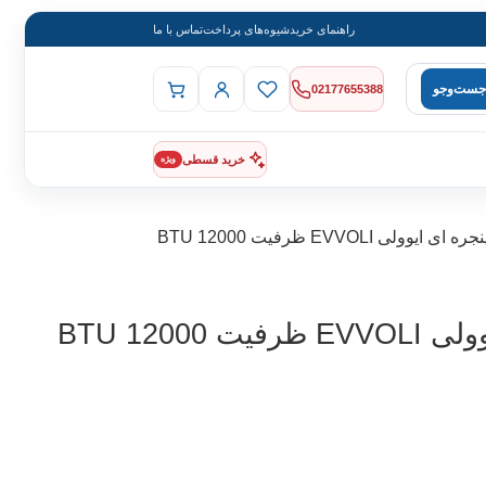
راهنمای خرید
شیوه‌های پرداخت
تماس با ما
جست‌وجو
02177655388
خرید قسطی
ویژه
وولی EVVOLI ظرفیت 12000 BTU
12000 BTU