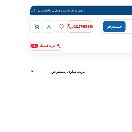
راهنمای خرید
شیوه‌های پرداخت
تماس با ما
جست‌وجو
02177655388
خرید قسطی
ویژه