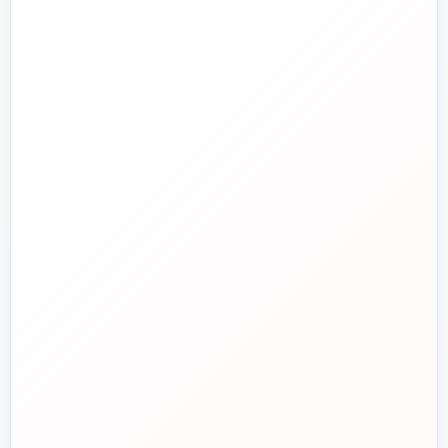
تلفن فروش
☎️
۰۲۱-۷۷۶۵۵۳۸۸
خط دوم فروش
📞
۰۲۱-۷۷۵۳۸۳۱۱
واتساپ
💬
۰۹۱۲-۳۴۳-۴۳۹۸
ایمیل
✉️
info@tasisat.com
دفتر مرکزی
📍
تهران، طالقانی، بین بهار و شریعتی، پلاک ۹۵
ساعت پاسخگویی
🕘