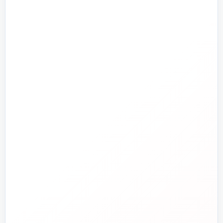
پمپ و آبرسانی
تجهیزات استخر و جکوزی
تصفیه آب و هوا
ابزارآلات
ابزار دقیق و کنترل
تجهیزات آتش‌نشانی
راهنما و خدمات مشتریان
جدید
تاسیسات دات‌کام