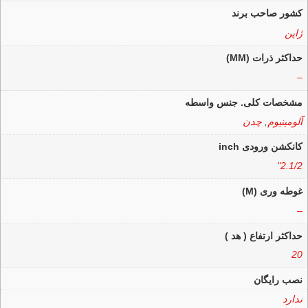
کشور صاحب برند
ژاپن
حداکثر ذرات (MM)
–
مشخصات کلی. جنس واسطه
آلومینیوم
,
چدن
کانکشن ورودی inch
2.1/2"
غوطه وری (M)
–
حداکثر ارتفاع ( هد )
20
نصب رایگان
ندارد