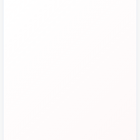
تلفن فروش
☎️
۰۲۱-۷۷۶۵۵۳۸۸
خط دوم فروش
📞
۰۲۱-۷۷۵۳۸۳۱۱
واتساپ
💬
۰۹۱۲-۳۴۳-۴۳۹۸
ایمیل
✉️
info@tasisat.com
دفتر مرکزی
📍
تهران، طالقانی، بین بهار و شریعتی، پلاک ۹۵
ساعت پاسخگویی
🕘
روزهای کاری، ۹ تا ۱۸