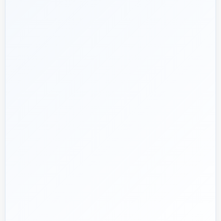
شریک فنی
ساختمان
۱۳۹۲
هدف ما:
پیشنهاد فنی درست، قیمت منصفانه و پشتیبانی‌ای که بعد
🎯
از پرداخت تمام نشود؛ چون یک انتخاب اشتباه در تأسیسات، ممکن
است سال‌ها هزینه انرژی و تعمیر ایجاد کند.
تماس با کارشناس واقعی
پروژه دارم؛ راهنمایی‌ام کنید