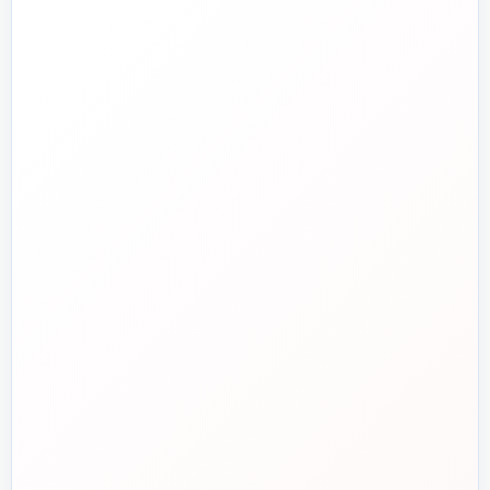
تلفن فروش
☎️
۰۲۱-۷۷۶۵۵۳۸۸
خط دوم فروش
📞
۰۲۱-۷۷۵۳۸۳۱۱
واتساپ
💬
۰۹۱۲-۳۴۳-۴۳۹۸
ایمیل
✉️
info@tasisat.com
دفتر مرکزی
📍
تهران، طالقانی، بین بهار و شریعتی، پلاک ۹۵
ساعت پاسخگویی
🕘
روزهای کاری، ۹ تا ۱۸