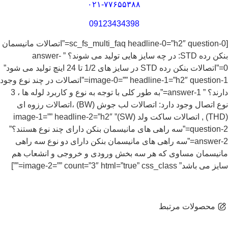
۰۲۱-۷۷۶۵۵۳۸۸
09123434398
[sc_fs_multi_faq headline-0=”h2″ question-0=”اتصالات مانیسمان
بنکن رده STD: در چه سایز هایی تولید می شوند؟ ” answer-
0=”اتصالات بنکن رده STD در سایز های 1/2 تا 24 اینچ تولید می شود”
image-0=”” headline-1=”h2″ question-1=”اتصالات در چند نوع وجود
دارند؟ ” answer-1=”به طور کلی با توجه به نوع و کاربرد لوله ها ، 3
نوع اتصال وجود دارد: اتصالات لب جوش (BW) ،اتصالات رزوه ای
(THD) , اتصالات ساکت ولد (SW)” image-1=”” headline-2=”h2″
question-2=”سه راهی های مانیسمان بنکن دارای چند نوع هستند؟”
answer-2=”سه راهی های مانیسمان بنکن دارای دو نوع سه راهی
مانیسمان مساوی که هر سه بخش ورودی و خروجی و انشعاب هم
سایز می باشد” image-2=”” count=”3″ html=”true” css_class=””]
محصولات مرتبط